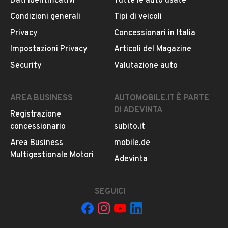
Dati identificativi
Tutte le auto usate
Condizioni generali
Tipi di veicoli
Privacy
Concessionari in Italia
Impostazioni Privacy
Articoli del Magazine
Security
Valutazione auto
AREA BUSINESS
AUTOMOBILE.IT È PARTE
DI ADEVINTA
Registrazione
concessionario
subito.it
Pubblicità
Area Business
mobile.de
Multigestionale Motori
Adevinta
DESCRIZIONE
SEGUICI
VEICOLO 9 POSTI ,IN ECCELLENTI CONDIZIONI ,
GARANZIA ESTENDIBILE A 24 MESI ,SENSORI DI
PARCHEGGIO ,CLIMATIZZATORE POSTERIORE SEPARATO