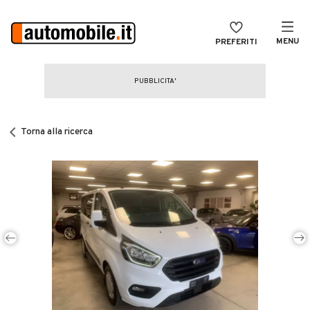
MENU
PREFERITI
CERCA
VENDI
Auto
MAGAZINE
Auto usate
Torna alla ricerca
ACCEDI
Auto Km 0
Auto Nuove
Noleggio a lungo termine
Auto d'epoca
Moto
Camper