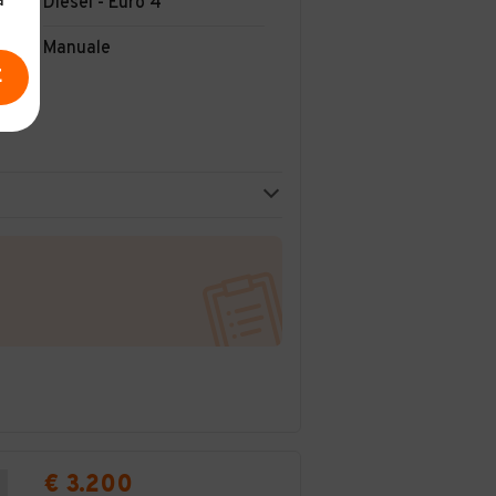
a
Diesel - Euro 4
Manuale
E
€ 3.200