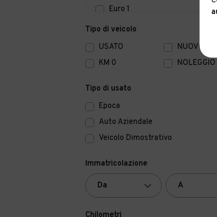
C
Euro 1
a
Euro 0
Tipo di veicolo
USATO
NUOVO
KM 0
NOLEGGIO
Tipo di usato
Epoca
Auto Aziendale
Veicolo Dimostrativo
Immatricolazione
Chilometri