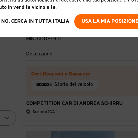
onsenti ad automobile.it di accedere alla tua posizione e trov
uto in vendita vicino a te
.
NO, CERCA IN TUTTA ITALIA
USA LA MIA POSIZION
9
MINI COOPER D
Descrizione
Certificazioni e Garanzie
Storia del veicolo
COMPETITION CAR DI ANDREA SCHIRRU
Senorbì (CA)