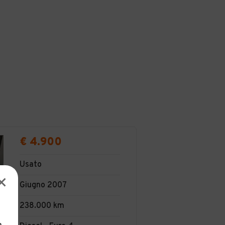
€ 4.900
Usato
Giugno 2007
238.000 km