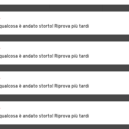
o
Prisco
Tammaro
Auto usate Santa
Auto usate Santa
r
Maria Capua Vetere
Maria a Vico
VEDI TUTTI
qualcosa è andato storto! Riprova più tardi
sa
Auto usate
Auto usate Succivo
Sparanise
r
erola
Auto usate Tora e
Auto usate
qualcosa è andato storto! Riprova più tardi
Piccilli
Trentola-Ducenta
e
Auto usate Valle di
Auto usate Villa
r
Maddaloni
Literno
qualcosa è andato storto! Riprova più tardi
lazio
r
qualcosa è andato storto! Riprova più tardi