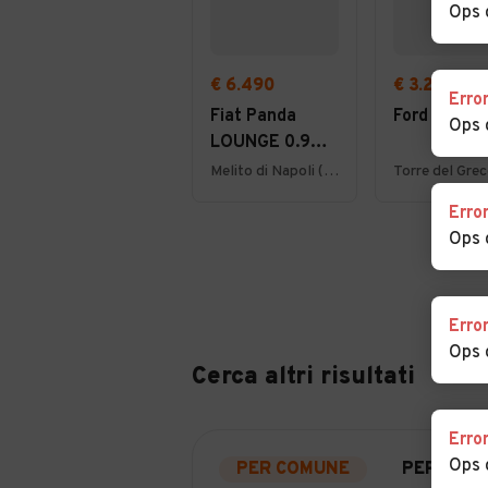
Ops 
€ 6.490
€ 3.299
Erro
Fiat Panda
Ford Fiesta
Ops 
LOUNGE 0.9
TWINAIR 85CV
Melito di Napoli (NA)
BENZ/METANO
Erro
- UFFICIALE
Ops 
Erro
Ops 
Cerca altri risultati
Erro
Ops 
PER COMUNE
PER PROV