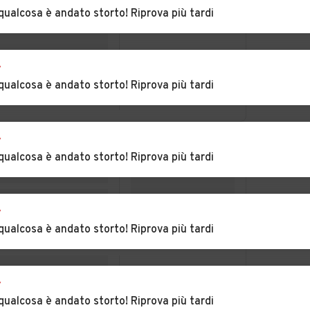
Pastorano
qualcosa è andato storto! Riprova più tardi
Auto usate
Auto usate
tese
Pietramelara
Pietravairano
r
Auto usate Portico
Auto usate Prata
qualcosa è andato storto! Riprova più tardi
di Caserta
Sannita
Auto usate
Auto usate Recale
r
Raviscanina
qualcosa è andato storto! Riprova più tardi
ca
Auto usate
Auto usate
Roccamonfina
Roccaromana
r
iano
Auto usate San
Auto usate San
qualcosa è andato storto! Riprova più tardi
Cipriano d'Aversa
Felice a Cancello
Auto usate San
Auto usate San
Marco Evangelista
Nicola la Strada
r
qualcosa è andato storto! Riprova più tardi
Auto usate San
Auto usate San