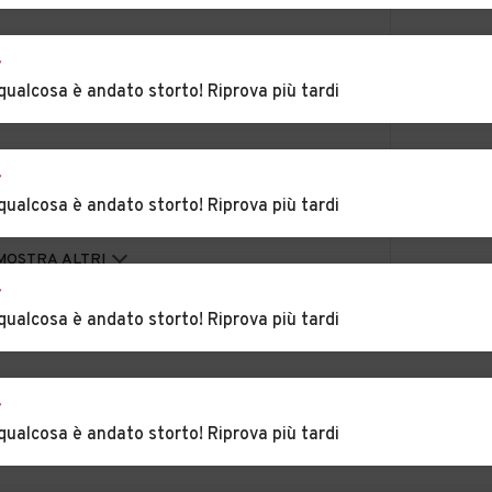
e
Auto usate
Auto usate Arienzo
r
Alvignano
qualcosa è andato storto! Riprova più tardi
 e
Auto usate Bellona
Auto usate Caiazzo
r
Auto usate Cancello
Auto usate
qualcosa è andato storto! Riprova più tardi
ed Arnone
Capodrise
ua
Auto usate Carinaro
Auto usate Carinola
MOSTRA ALTRI
r
qualcosa è andato storto! Riprova più tardi
l di
Auto usate Casaluce
Auto usate
Casapesenna
tel
Auto usate Castel
Auto usate Castel
r
Morrone
Volturno
qualcosa è andato storto! Riprova più tardi
tello
Auto usate Cellole
Auto usate Cervino