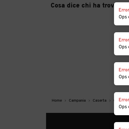
Cosa dice chi ha trovato 
Erro
Ops 
Erro
Ops 
Erro
Ops 
Erro
Home
Campania
Caserta
Caianell
Ops 