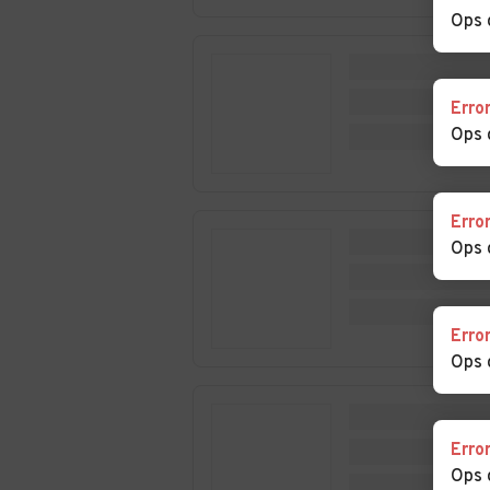
Mondragone
Atella
Ops 
Auto usate Piana di
Auto usate
Monte Verna
Piedimonte Ma
Erro
Auto usate
Auto usate
Ops 
Pignataro Maggiore
Pontelatone
Auto usate Pratella
Auto usate
Erro
Presenzano
Ops 
Auto usate Riardo
Auto usate Roc
d'Evandro
Erro
Auto usate
Auto usate Ruv
Ops 
Rocchetta e Croce
Auto usate San
Auto usate San
Gregorio Matese
Marcellino
Erro
Ops 
Auto usate San
Auto usate San