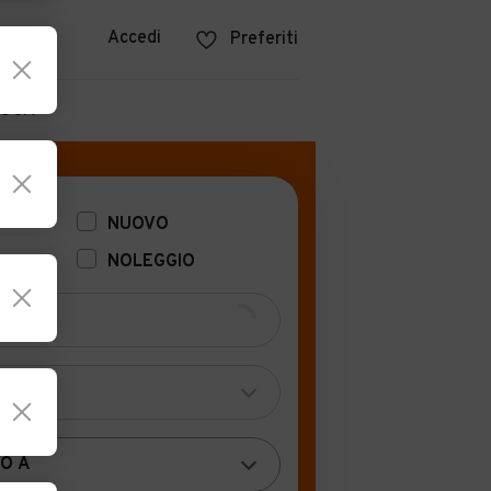
azine
Accedi
Preferiti
POCA
NUOVO
NOLEGGIO