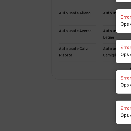
Auto usate Ailano
Auto usate Alif
Erro
Ops 
Auto usate Aversa
Auto usate Baia
Latina
Erro
Auto usate Calvi
Auto usate
Ops 
Risorta
Camigliano
Auto usate Capriati
Auto usate Cap
a Volturno
Erro
Ops 
Auto usate
Auto usate Casa
Casagiove
Principe
Auto usate
Auto usate Cas
Erro
Casapulla
Campagnano
Ops 
Auto usate Castel di
Auto usate Cas