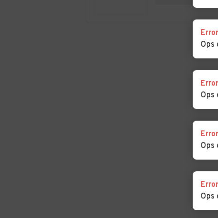
Pietro Infine
Potito Sannitic
Auto usate
Auto usate
Erro
Sant'Angelo d'Alife
Sant'Arpino
Ops 
Auto usate Santa
Auto usate Ses
Maria la Fossa
Aurunca
Erro
Auto usate Teano
Auto usate Tev
Ops 
Auto usate Vairano
Auto usate Vall
Erro
Patenora
Agricola
Ops 
Auto usate Villa di
Auto usate Vitu
Briano
Erro
Ops 