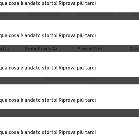
qualcosa è andato storto! Riprova più tardi
€ 2.999
€ 2.990
€ 5
r
 GPL
Mini Cooper
Ford Fiesta 1.4 -
Fiat
qualcosa è andato storto! Riprova più tardi
Clubman 1.6 16V
GPL di serie
Mult
Dua
Torre del Greco (NA)
Santa Maria la Carità (NA)
Pompei (NA)
Otta
Lou
r
qualcosa è andato storto! Riprova più tardi
VEDI TUTTE
r
qualcosa è andato storto! Riprova più tardi
r
qualcosa è andato storto! Riprova più tardi
INCIA