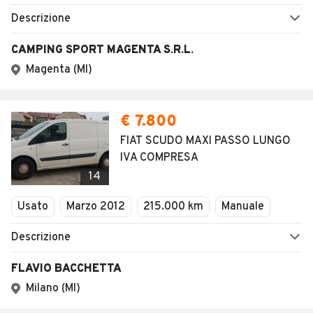
AUTOMOBILE.IT
ESPLORA
Chi Siamo
Annunci per regione
Serve aiuto?
Marche e Modelli
Dati identificativi
Tutte le auto usate
Condizioni generali
Tipi di veicoli
Privacy
Concessionari in Italia
Impostazioni Privacy
Articoli del Magazine
Security
Valutazione auto
AREA BUSINESS
AUTOMOBILE.IT È PARTE
DI ADEVINTA
Registrazione
concessionario
subito.it
Area Business
mobile.de
Multigestionale Motori
Adevinta