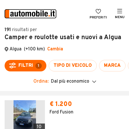
MENU
PREFERITI
CERCA
191
risultati
per
Camper e roulotte usati e nuovi a Algua
VENDI
Auto
MAGAZINE
Auto usate
Algua
(+100 km)
Cambia
ACCEDI
Auto Km 0
FILTRI
TIPO DI VEICOLO
MARCA
1
Auto Nuove
Ordina:
Dal più economico
Noleggio a lungo termine
Auto d'epoca
Moto
Camper