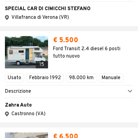
1
/
10
AVANTI