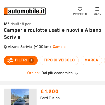
MENU
PREFERITI
CERCA
185
risultati
per
Camper e roulotte usati e nuovi a Alzano
VENDI
Auto
Scrivia
MAGAZINE
Auto usate
ACCEDI
Auto Km 0
Auto Nuove
Noleggio a lungo termine
Ordina:
Dal più economico
Auto d'epoca
Moto
€ 1.200
Camper
Ford Fusion