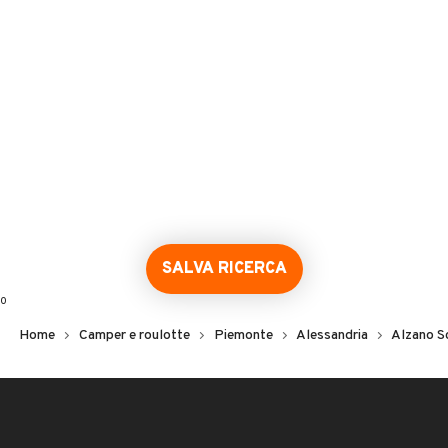
SALVA RICERCA
0
Home
Camper e roulotte
Piemonte
Alessandria
Alzano Sc