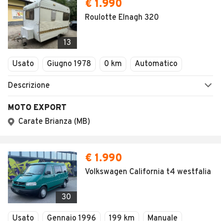
€ 1.990
Roulotte Elnagh 320
13
Usato
Giugno 1978
0 km
Automatico
Descrizione
MOTO EXPORT
Carate Brianza (MB)
€ 1.990
Volkswagen California t4 westfalia
30
Usato
Gennaio 1996
199 km
Manuale