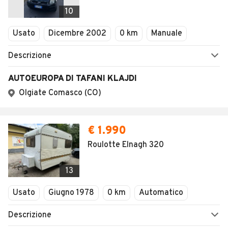
Veicoli Commerciali
10
Concessionari
Usato
Dicembre 2002
0 km
Manuale
Descrizione
AUTOEUROPA DI TAFANI KLAJDI
Olgiate Comasco (CO)
€ 1.990
Roulotte Elnagh 320
13
Usato
Giugno 1978
0 km
Automatico
Descrizione