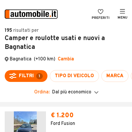
MENU
PREFERITI
CERCA
195
risultati
per
Camper e roulotte usati e nuovi a
VENDI
Auto
Bagnatica
MAGAZINE
Auto usate
ACCEDI
Auto Km 0
Auto Nuove
Noleggio a lungo termine
Ordina:
Dal più economico
Auto d'epoca
Moto
€ 1.200
Camper
Ford Fusion