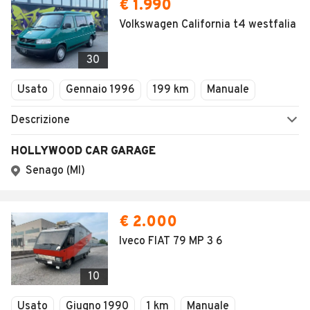
€ 1.990
Volkswagen California t4 westfalia
30
Usato
Gennaio 1996
199 km
Manuale
Descrizione
HOLLYWOOD CAR GARAGE
Senago (MI)
€ 2.000
Iveco FIAT 79 MP 3 6
10
Usato
Giugno 1990
1 km
Manuale