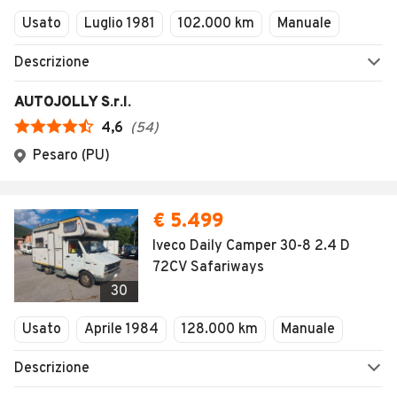
Usato
Luglio 1981
102.000 km
Manuale
Descrizione
AUTOJOLLY S.r.l.
4,6
(
54
)
Pesaro (PU)
€ 5.499
Iveco Daily Camper 30-8 2.4 D
72CV Safariways
30
Usato
Aprile 1984
128.000 km
Manuale
Descrizione