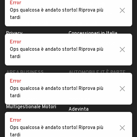
Error
Serve aiuto?
Marche e Modelli
Ops qualcosa è andato storto! Riprova più
Dati identificativi
Tutte le auto usate
tardi
Condizioni generali
Tipi di veicoli
Privacy
Concessionari in Italia
Error
Impostazioni Privacy
Articoli del Magazine
Ops qualcosa è andato storto! Riprova più
Security
Valutazione auto
tardi
AREA BUSINESS
AUTOMOBILE.IT È PARTE
DI ADEVINTA
Error
Registrazione
Ops qualcosa è andato storto! Riprova più
concessionario
subito.it
tardi
Area Business
mobile.de
Multigestionale Motori
Adevinta
Error
Ops qualcosa è andato storto! Riprova più
SEGUICI
tardi