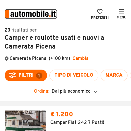
MENU
PREFERITI
CERCA
23
risultati
per
Camper e roulotte usati e nuovi a
VENDI
Auto
Camerata Picena
MAGAZINE
Auto usate
ACCEDI
Auto Km 0
Auto Nuove
Noleggio a lungo termine
Ordina:
Dal più economico
Auto d'epoca
Moto
€ 1.200
Camper
Camper Fiat 242 7 Posti!