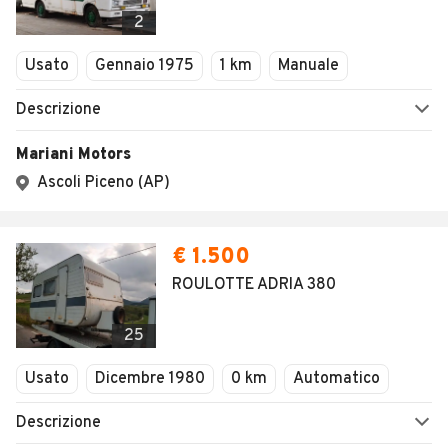
Veicoli Commerciali
2
Concessionari
Usato
Gennaio 1975
1 km
Manuale
Descrizione
Mariani Motors
Ascoli Piceno (AP)
€ 1.500
ROULOTTE ADRIA 380
25
Usato
Dicembre 1980
0 km
Automatico
Descrizione