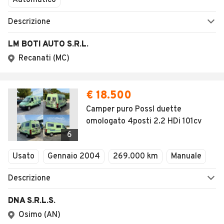
Automatico
Descrizione
LM BOTI AUTO S.R.L.
Recanati (MC)
€ 18.500
Camper puro Possl duette
omologato 4posti 2.2 HDi 101cv
6
Usato
Gennaio 2004
269.000 km
Manuale
Descrizione
DNA S.R.L.S.
Osimo (AN)