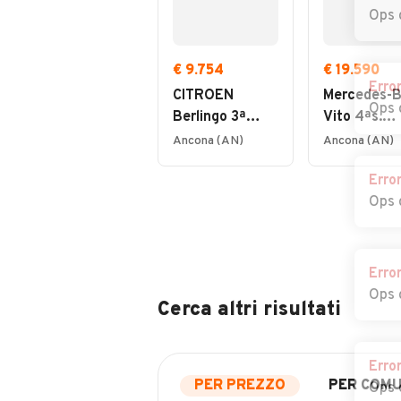
Ops 
€ 9.754
€ 19.590
Erro
CITROEN
Mercedes-
Ops 
Berlingo 3ª
Vito 4ªs.
serie - Berlingo
(W447) - V
Ancona (AN)
Ancona (AN)
BlueHDi 75 Van
1.7 110 CDI 
Erro
M Control
Mixto Comp
Ops 
Erro
Ops 
Cerca altri risultati
Erro
PER PREZZO
PER COM
Ops 