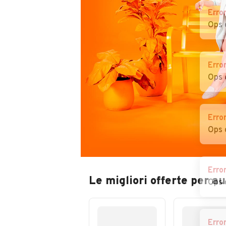
Erro
Ops 
Erro
Ops 
Erro
Ops 
Erro
Le migliori offerte per a
Ops 
Erro