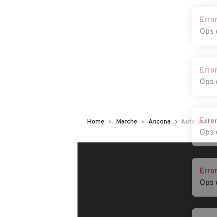
Erro
Ops 
Erro
Ops 
Erro
Home
Marche
Ancona
Auto usate 
Ops 
Erro
Ops 