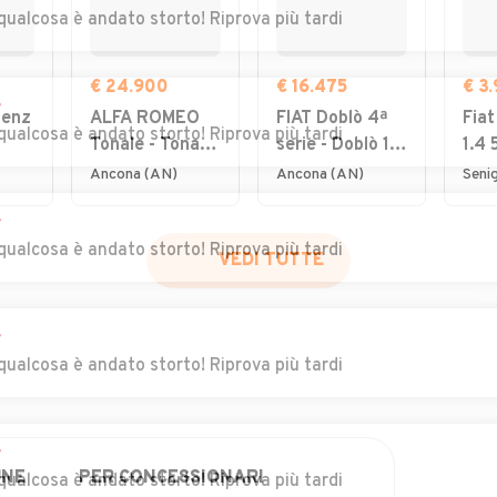
qualcosa è andato storto! Riprova più tardi
€ 24.900
€ 16.475
€ 3
r
Benz
ALFA ROMEO
FIAT Doblò 4ª
Fiat
qualcosa è andato storto! Riprova più tardi
Tonale - Tonale
serie - Doblò 1.5
1.4 
ito
1.6 diesel 130
BlueHdi 100CV
Nat
Ancona (AN)
Ancona (AN)
Senig
PC
CV TCT6 Sprint
PC-TN Van
r
act
qualcosa è andato storto! Riprova più tardi
VEDI TUTTE
r
qualcosa è andato storto! Riprova più tardi
r
UNE
PER CONCESSIONARI
qualcosa è andato storto! Riprova più tardi