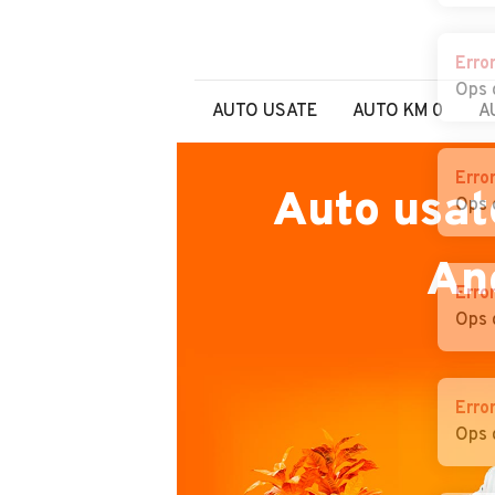
Erro
Ops 
AUTO USATE
AUTO KM 0
A
Erro
Auto usat
Ops 
An
Erro
Ops 
Erro
Ops 