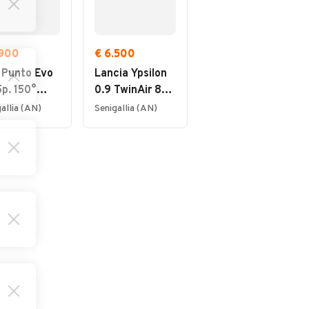
.900
€ 6.500
€ 34.500
 Punto Evo
Lancia Ypsilon
BMW Serie 1
5p. 150°
0.9 TwinAir 85
F40 Diesel 118d
ural Power
CV 5 porte
Msport auto
allia (AN)
Senigallia (AN)
Ancona (AN)
Metano Ecochic
Silver