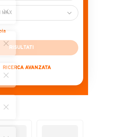
bia
RICERCA AVANZATA