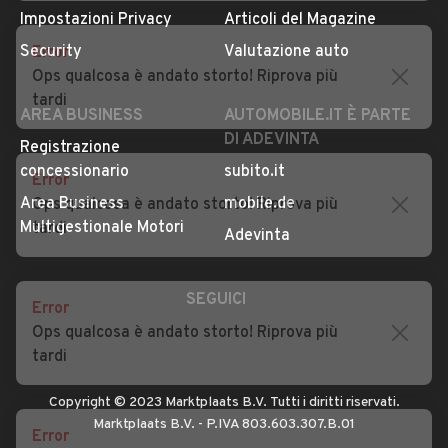
Privacy
Concessionari in Italia
Error
Impostazioni Privacy
Articoli del Magazine
Ops qualcosa è andato storto! Riprova più
Security
Valutazione auto
tardi
AREA BUSINESS
AUTOMOBILE.IT È PARTE
DI ADEVINTA
Error
Registrazione
Ops qualcosa è andato storto! Riprova più
concessionario
subito.it
tardi
Area Business
mobile.de
Multigestionale Motori
Adevinta
Error
Ops qualcosa è andato storto! Riprova più
SEGUICI
tardi
Error
Copyright © 2023 Marktplaats B.V. Tutti i diritti riservati.