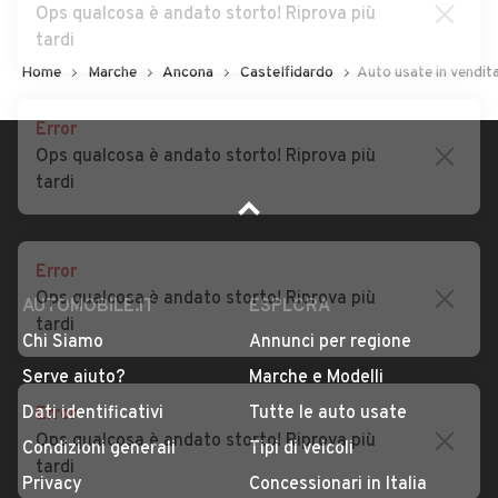
Ops qualcosa è andato storto! Riprova più
tardi
Home
Marche
Ancona
Castelfidardo
Auto usate in vendit
Error
Ops qualcosa è andato storto! Riprova più
tardi
Error
Ops qualcosa è andato storto! Riprova più
tardi
AUTOMOBILE.IT
ESPLORA
Chi Siamo
Annunci per regione
Error
Serve aiuto?
Marche e Modelli
Ops qualcosa è andato storto! Riprova più
Dati identificativi
Tutte le auto usate
tardi
Condizioni generali
Tipi di veicoli