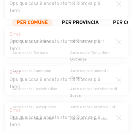
Ops qualcosa è andato storto! Riprova più
tardi
PER COMUNE
PER PROVINCIA
PER CO
Error
Ops qualcosa è andato storto! Riprova più
Auto usate Agugliano
Auto usate Arcevia
tardi
Auto usate Barbara
Auto usate Belvedere
Ostrense
Auto usate Camerano
Auto usate Camerata
Error
Picena
Ops qualcosa è andato storto! Riprova più
tardi
Auto usate Castelbellino
Auto usate Castelleone di
Suasa
Auto usate Castelplanio
Auto usate Cerreto d'Esi
Error
Ops qualcosa è andato storto! Riprova più
Auto usate Chiaravalle
Auto usate Corinaldo
tardi
Auto usate Cupramontana
Auto usate Fabriano
MOSTRA ALTRI