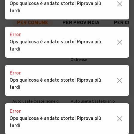
Ops qualcosa è andato storto! Riprova più
tardi
PER COMUNE
PER PROVINCIA
PER CO
Error
Ops qualcosa è andato storto! Riprova più
Auto usate Agugliano
Auto usate Arcevia
tardi
Auto usate Barbara
Auto usate Belvedere
Ostrense
Auto usate Camerano
Auto usate Camerata
Error
Picena
Ops qualcosa è andato storto! Riprova più
tardi
Auto usate Castelbellino
Auto usate Castelfidardo
Auto usate Castelleone di
Auto usate Castelplanio
Suasa
Error
Ops qualcosa è andato storto! Riprova più
Auto usate Cerreto d'Esi
Auto usate Corinaldo
tardi
Auto usate Cupramontana
Auto usate Fabriano
MOSTRA ALTRI