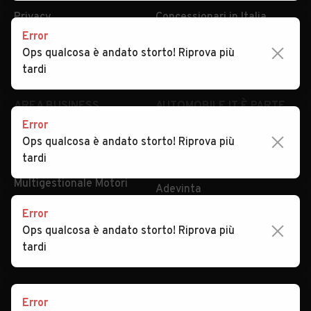
Privacy
Concessionari in Italia
Error
Impostazioni Privacy
Articoli del Magazine
Ops qualcosa è andato storto! Riprova più
Security
Valutazione auto
tardi
AREA BUSINESS
AUTOMOBILE.IT È PARTE
DI ADEVINTA
Error
Registrazione
Ops qualcosa è andato storto! Riprova più
concessionario
subito.it
tardi
Area Business
mobile.de
Multigestionale Motori
Adevinta
Error
Ops qualcosa è andato storto! Riprova più
SEGUICI
tardi
Error
Copyright © 2023 Marktplaats B.V. Tutti i diritti riservati.