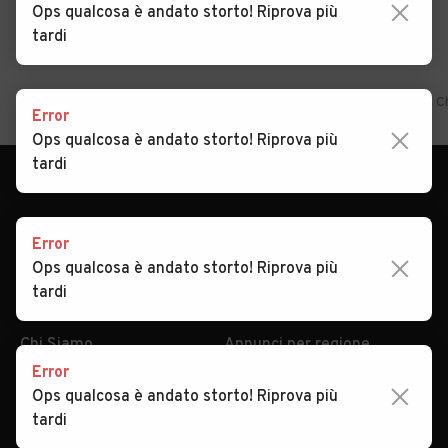
Ops qualcosa è andato storto! Riprova più
tardi
Home
Marche
Ancona
Chiaravalle
Auto usate in vendita C
Error
Ops qualcosa è andato storto! Riprova più
tardi
Error
Ops qualcosa è andato storto! Riprova più
tardi
AUTOMOBILE.IT
ESPLORA
Chi Siamo
Annunci per regione
Error
Serve aiuto?
Marche e Modelli
Ops qualcosa è andato storto! Riprova più
Dati identificativi
Tutte le auto usate
tardi
Condizioni generali
Tipi di veicoli