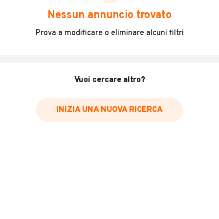
scegliere in modo trasparente e sicuro, come:
Nessun annuncio trovato
Incidenti in cui è stato coinvolto il veicolo
Prova a modificare o eliminare alcuni filtri
L'ultima lettura del contachilometri
Data e luogo di immatricolazione
Data e luogo delle revisioni effettuate
Vuoi cercare altro?
Importazioni
INIZIA UNA NUOVA RICERCA
Inserisci il numero di targa per verificare la disponibilità
del report.
Per saperne di più su CARFAX visita
il sito web
VERIFICA DISPONIBILITÀ REPORT