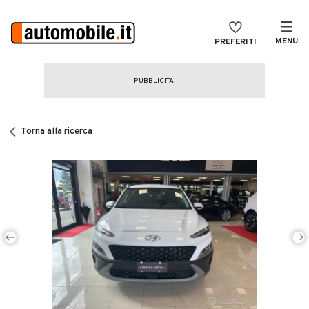
MENU
PREFERITI
CERCA
VENDI
Auto
MAGAZINE
Auto usate
Torna alla ricerca
ACCEDI
Auto Km 0
Auto Nuove
Noleggio a lungo termine
Auto d'epoca
Moto
Camper