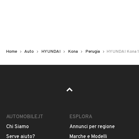
Non hai il numero di targa? Cercalo nelle foto del veicolo
o contatta
il venditore al telefono
o
via e-mail
per
riceverlo.
Home
Auto
HYUNDAI
Kona
Perugia
HYUNDAI Kona 1
AUTOMOBILE.IT
ESPLORA
Chi Siamo
Annunci per regione
Pubblicità
Serve aiuto?
Marche e Modelli