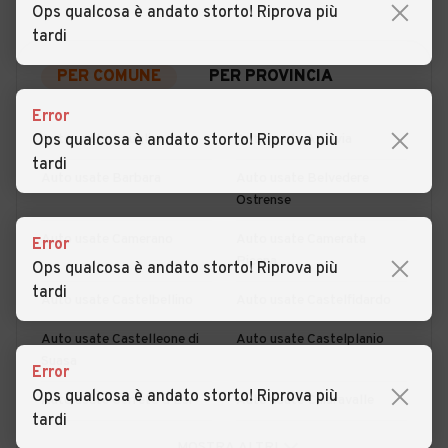
Ops qualcosa è andato storto! Riprova più
tardi
PER COMUNE
PER PROVINCIA
Error
Ops qualcosa è andato storto! Riprova più
Auto usate Agugliano
Auto usate Arcevia
tardi
Auto usate Barbara
Auto usate Belvedere
Ostrense
Auto usate Camerano
Auto usate Camerata
Error
Picena
Ops qualcosa è andato storto! Riprova più
tardi
Auto usate Castelbellino
Auto usate Castelfidardo
Auto usate Castelleone di
Auto usate Castelplanio
Suasa
Error
Ops qualcosa è andato storto! Riprova più
Auto usate Cerreto d'Esi
Auto usate Chiaravalle
tardi
Auto usate Corinaldo
Auto usate Cupramontana
MOSTRA ALTRI