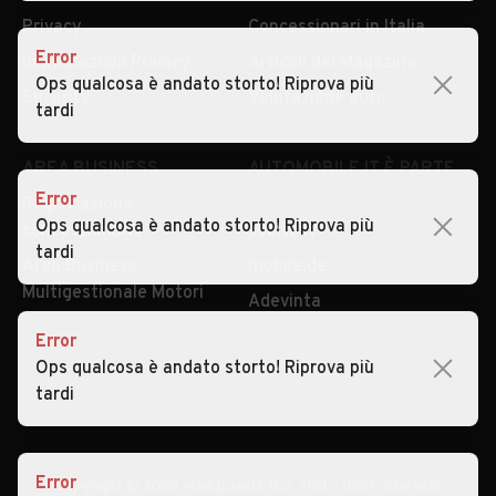
Privacy
Concessionari in Italia
Error
Impostazioni Privacy
Articoli del Magazine
Ops qualcosa è andato storto! Riprova più
Security
Valutazione auto
tardi
AREA BUSINESS
AUTOMOBILE.IT È PARTE
DI ADEVINTA
Error
Registrazione
Ops qualcosa è andato storto! Riprova più
concessionario
subito.it
tardi
Area Business
mobile.de
Multigestionale Motori
Adevinta
Error
Ops qualcosa è andato storto! Riprova più
SEGUICI
tardi
Error
Copyright © 2023 Marktplaats B.V. Tutti i diritti riservati.