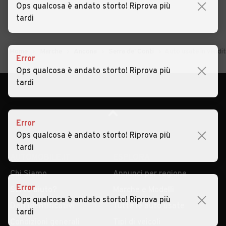
Ops qualcosa è andato storto! Riprova più
tardi
Home
Marche
Ancona
Serra de' Conti
Auto usate in vendit
Error
Ops qualcosa è andato storto! Riprova più
tardi
Error
Ops qualcosa è andato storto! Riprova più
tardi
AUTOMOBILE.IT
ESPLORA
Chi Siamo
Annunci per regione
Error
Serve aiuto?
Marche e Modelli
Ops qualcosa è andato storto! Riprova più
Dati identificativi
Tutte le auto usate
tardi
Condizioni generali
Tipi di veicoli