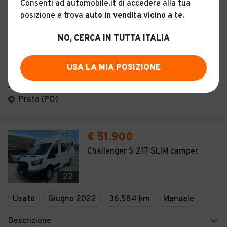
Consenti ad automobile.it di accedere alla tua
posizione e trova
auto in vendita vicino a te
.
Usato
Dicembre 2017
68.000 km
NO, CERCA IN TUTTA ITALIA
Automatico
Descrizione
USA LA MIA POSIZIONE
Autopool
Prato (PO)
€ 51.900
Challenger S 217 SLIM camper
22
Usato
Giugno 2022
36.584 km
Manuale
Descrizione