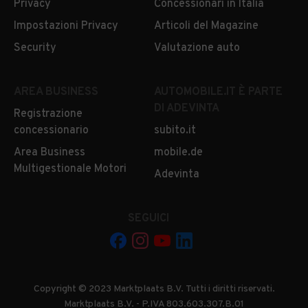
Privacy
Concessionari in Italia
Impostazioni Privacy
Articoli del Magazine
Security
Valutazione auto
AREA BUSINESS
AUTOMOBILE.IT È PARTE
DI ADEVINTA
Registrazione
concessionario
subito.it
Area Business
mobile.de
Multigestionale Motori
Adevinta
SEGUICI
Copyright © 2023 Marktplaats B.V. Tutti i diritti riservati.
Marktplaats B.V. - P.IVA 803.603.307.B.01