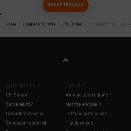
SALVA RICERCA
0
Home
Camper e roulotte
Challenger
Challenger usati - Challe
AUTOMOBILE.IT
ESPLORA
Chi Siamo
Annunci per regione
Serve aiuto?
Marche e Modelli
Dati identificativi
Tutte le auto usate
Condizioni generali
Tipi di veicoli