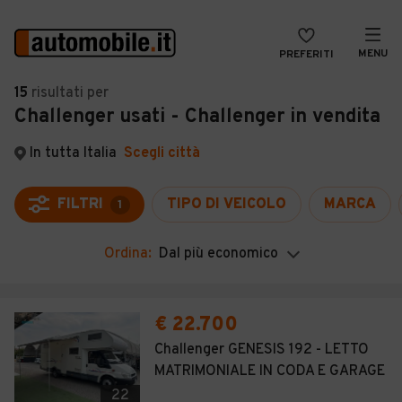
MENU
PREFERITI
CERCA
15
risultati
per
Challenger usati - Challenger in vendita
VENDI
Auto
MAGAZINE
Auto usate
In tutta Italia
Scegli città
ACCEDI
Auto Km 0
FILTRI
TIPO DI VEICOLO
MARCA
1
Auto Nuove
Ordina:
Dal più economico
Noleggio a lungo termine
Auto d'epoca
€ 22.700
Moto
Challenger GENESIS 192 - LETTO
MATRIMONIALE IN CODA E GARAGE
Camper
22