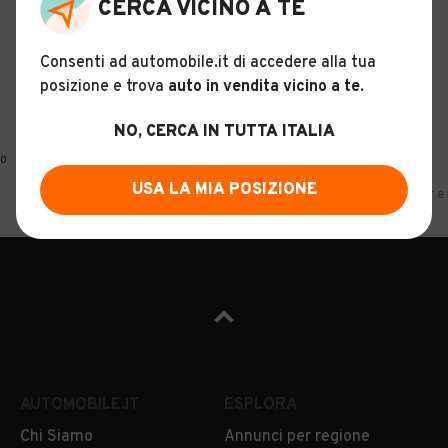
CERCA VICINO A TE
Consenti ad automobile.it di accedere alla tua
posizione e trova
auto in vendita vicino a te
.
NO, CERCA IN TUTTA ITALIA
0
USA LA MIA POSIZIONE
Home
Camper e roulotte
Fiat
Molise
Isernia
Camper e r
AUTOMOBILE.IT
ESPLORA
Chi Siamo
Annunci per regione