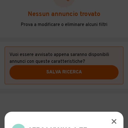
Veicoli Commerciali
Nessun annuncio trovato
Concessionari
Prova a modificare o eliminare alcuni filtri
Vuoi essere avvisato appena saranno disponibili
annunci con queste caratteristiche?
SALVA RICERCA