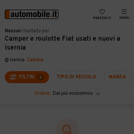
MENU
PREFERITI
CERCA
Nessun
risultato
per
Camper e roulotte Fiat usati e nuovi a
VENDI
Auto
Isernia
MAGAZINE
Auto usate
Isernia
Cambia
ACCEDI
Auto Km 0
Auto Nuove
FILTRI
TIPO DI VEICOLO
MARCA
2
Noleggio a lungo termine
Ordina:
Dal più economico
Auto d'epoca
Moto
Camper