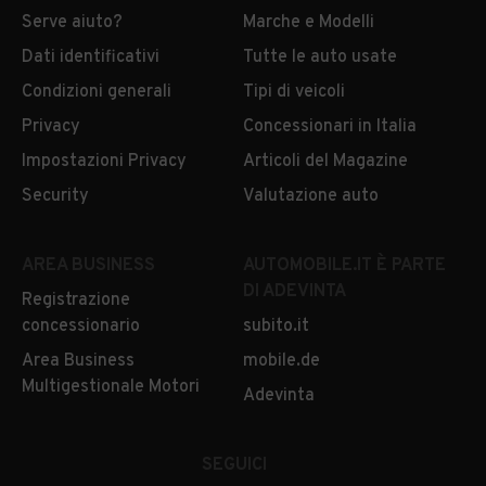
Serve aiuto?
Marche e Modelli
Dati identificativi
Tutte le auto usate
Condizioni generali
Tipi di veicoli
Privacy
Concessionari in Italia
Impostazioni Privacy
Articoli del Magazine
Security
Valutazione auto
AREA BUSINESS
AUTOMOBILE.IT È PARTE
DI ADEVINTA
Registrazione
concessionario
subito.it
Area Business
mobile.de
Multigestionale Motori
Adevinta
SEGUICI