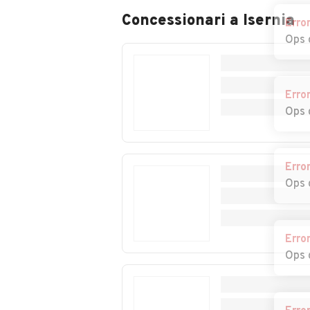
Concessionari a
Isernia
Erro
Ops 
Erro
Ops 
Erro
C
Ops 
a
Erro
Ops 