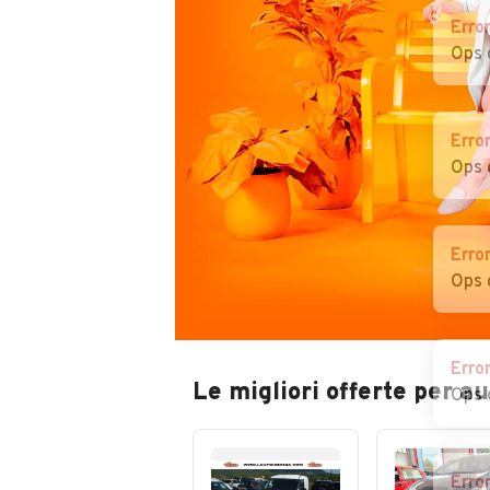
Erro
Ops 
Erro
Ops 
Erro
Ops 
Erro
Le migliori offerte per au
Ops 
Erro