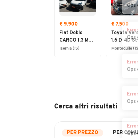
Ops 
€ 9.900
€ 7.500
Erro
Fiat Doblo
Toyota Ver
Ops 
CARGO 1.3 MJT
1.6 D-4D St
16v 95cv E6
Isernia (IS)
Montaquila (IS
Erro
Ops 
Erro
Ops 
Cerca altri risultati
Erro
PER PREZZO
PER COM
Ops 