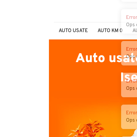
Erro
Ops 
AUTO USATE
AUTO KM 0
A
Erro
Auto usat
Ops 
Is
Erro
Ops 
Erro
Ops 