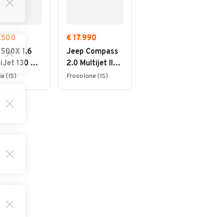
5.500
€ 17.990
€ 114.000
 500X 1.6
Jeep Compass
Audi RS6 RS6
iJet 130 CV
2.0 Multijet II
PACK
nect
aut. 4WD
CARBONIO
ia (IS)
Frosolone (IS)
Venafro (IS)
Limited
DYNAMIC PLUS
CARBOCERAMICI!!