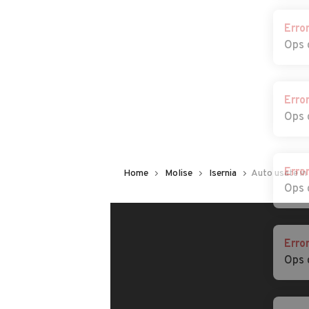
Erro
Ops 
Erro
Ops 
Erro
Home
Molise
Isernia
Auto usate in 
Ops 
Erro
Ops 