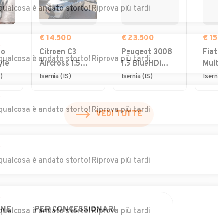
qualcosa è andato storto! Riprova più tardi
€ 14.500
€ 23.500
€ 1
r
so
Citroen C3
Peugeot 3008
Fiat
qualcosa è andato storto! Riprova più tardi
yle
Aircross 1.5
1.5 BlueHDi
Mult
BlueHDi 120cv
130cv S&S
Con
)
Isernia (IS)
Isernia (IS)
Isern
S&S EAT6 Feel
EAT8 Allure
r
Pack
qualcosa è andato storto! Riprova più tardi
VEDI TUTTE
r
qualcosa è andato storto! Riprova più tardi
r
UNE
PER CONCESSIONARI
qualcosa è andato storto! Riprova più tardi