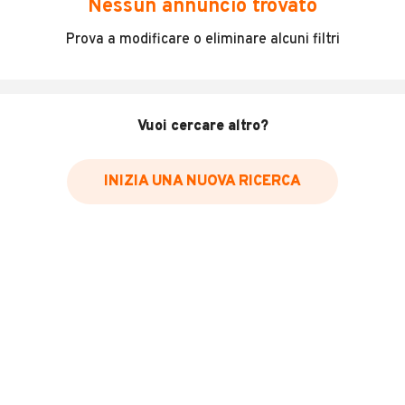
Nessun annuncio trovato
Incidenti in cui è stato coinvolto il veicolo
Prova a modificare o eliminare alcuni filtri
L'ultima lettura del contachilometri
Data e luogo di immatricolazione
Data e luogo delle revisioni effettuate
Vuoi cercare altro?
Importazioni
INIZIA UNA NUOVA RICERCA
Inserisci il numero di targa per verificare la disponibilità
del report.
Per saperne di più su CARFAX visita
il sito web
VERIFICA DISPONIBILITÀ REPORT