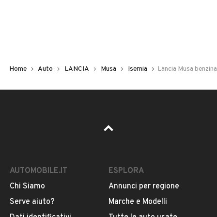
Non hai il numero di targa? Cercalo nelle foto del veicolo
o contatta
il venditore al telefono
o
via e-mail
per
riceverlo.
Home
Auto
LANCIA
Musa
Isernia
Lancia Musa benzin
AUTOMOBILE.IT
ESPLORA
Chi Siamo
Annunci per regione
Pubblicità
Serve aiuto?
Marche e Modelli