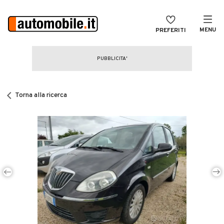
MENU
PREFERITI
CERCA
VENDI
Auto
MAGAZINE
Auto usate
Torna alla ricerca
ACCEDI
Auto Km 0
Auto Nuove
Noleggio a lungo termine
Auto d'epoca
Moto
Camper