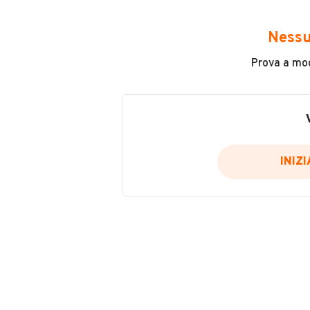
Avrai accesso a tutte le informazio
e sicuro, come:
Nessu
Incidenti in cui è stato coinvolto
Prova a modi
L'ultima lettura del contachilo
Data e luogo di immatricolazio
Data e luogo delle revisioni ef
Importazioni
INIZ
Inserisci il numero di targa per verif
Per saperne di più su CARFAX visit
VERIFIC