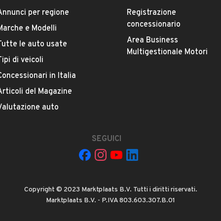
Annunci per regione
Registrazione
concessionario
Marche e Modelli
Area Business
Tutte le auto usate
ESTETICA E CONDIZIONI
ACCESSORI
Multigestionale Motori
Tipi di veicoli
o prima della consegna
Concessionari in Italia
Marca
FIAT
Articoli del Magazine
IZZATORE
Valutazione auto
Versione
 ALZACRIST. ELETTR., ISOFIX, AIRBAG ANT. + LATER.,
500X 1.6 M.Jet 130 CV Connect
ADIO, SCHERMO TOUCH, BLUETOOTH, NAVIGATORE,
SEGUICI
ROID AUT., AVVISO LANE CONTROL, PARK ASSIST,
SIGN ASSIST, AUTOPARK BRAKE, CORNERING LIGHTS,
Chilometri
ST. + LUNOTTO OSCURATI, SENSORI POST.
74.952
Copyright © 2023 Marktplaats B.V. Tutti i diritti riservati.
PASSAGGIO DI PROPRIETA’ (da calcolarsi in base ai kw
Proprietari precedenti
Marktplaats B.V. - P.IVA 803.603.307.B.01
VEDI TUTTI
ente)
1