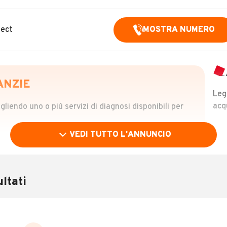
nect
MOSTRA NUMERO
ANZIE
Leg
acq
iendo uno o piú servizi di diagnosi disponibili per
VEDI TUTTO L'ANNUNCIO
OLO
 €
ltati
verificare la storia del veicolo semplicemente