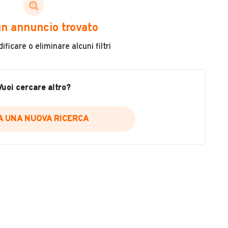
ni di cui necessiti per scegliere in modo trasparente
n annuncio trovato
 il veicolo
ficare o eliminare alcuni filtri
metri
ne
fettuate
Vuoi cercare altro?
IA UNA NUOVA RICERCA
icare la disponibilità del report.
a
il sito web
A DISPONIBILITÀ REPORT