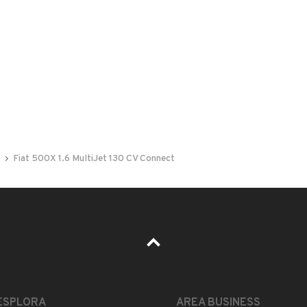
 nelle foto del veicolo o contatta
GU
per riceverlo.
la tranquillità di un usato che non passa inosservato ai
i sia prima che dopo la consegna:
Fiat 500X 1.6 MultiJet 130 CV Connect
i 120.000 km;
LEGGI TUTTO
ESPLORA
AREA BUSINESS