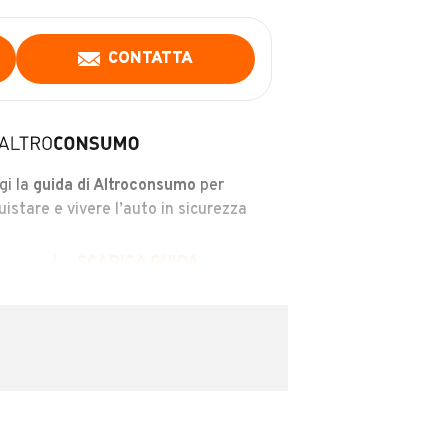
CONTATTA
gi la
guida di Altroconsumo
per
uistare e vivere l’auto in sicurezza
SCARICA GUIDA