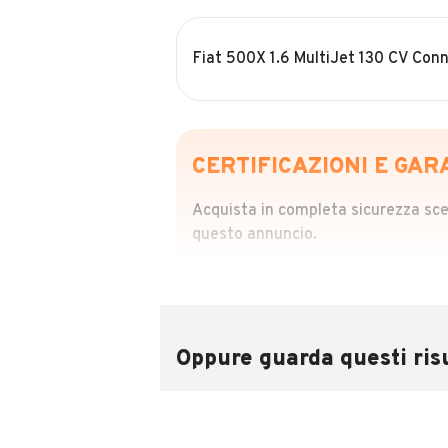
Fiat 500X 1.6 MultiJet 130 CV Con
CERTIFICAZIONI E GAR
Acquista in completa sicurezza scegl
questo annuncio.
STORIA DEL VEIC
Richiedi da 39,99
Sponsorizzato
Oppure guarda questi risu
Attraverso il report CARFAX potrai 
utilizzando il numero di targa.