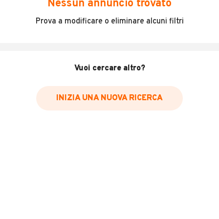
Nessun annuncio trovato
Incidenti in cui è stato coinvolto il veicolo
Prova a modificare o eliminare alcuni filtri
L'ultima lettura del contachilometri
Data e luogo di immatricolazione
Data e luogo delle revisioni effettuate
Vuoi cercare altro?
Importazioni
INIZIA UNA NUOVA RICERCA
Inserisci il numero di targa per verificare la disponibilità
del report.
Per saperne di più su CARFAX visita
il sito web
VERIFICA DISPONIBILITÀ REPORT