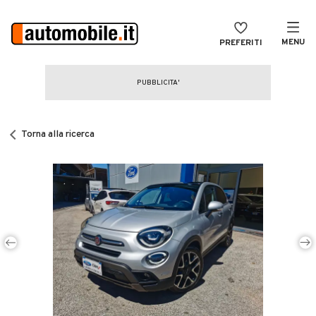
MENU
PREFERITI
CERCA
VENDI
Auto
MAGAZINE
Auto usate
Torna alla ricerca
ACCEDI
Auto Km 0
Auto Nuove
Noleggio a lungo termine
Auto d'epoca
Moto
Camper