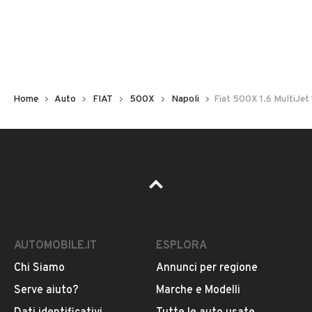
Non hai il numero di targa? Cercalo nelle foto del veicolo
o contatta
il venditore al telefono
o
via e-mail
per
riceverlo.
Home
Auto
FIAT
500X
Napoli
Fiat 500X 1.6 MultiJet
AUTOMOBILE.IT
ESPLORA
Chi Siamo
Annunci per regione
Pubblicità
Serve aiuto?
Marche e Modelli