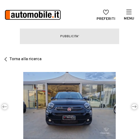
MENU
PREFERITI
CERCA
VENDI
Auto
MAGAZINE
Auto usate
Torna alla ricerca
ACCEDI
Auto Km 0
Auto Nuove
Noleggio a lungo termine
Auto d'epoca
Moto
Camper