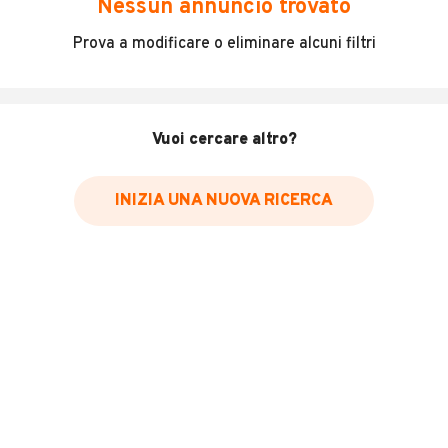
Nessun annuncio trovato
Incidenti in cui è stato coinvolto il veicolo
Prova a modificare o eliminare alcuni filtri
L'ultima lettura del contachilometri
Data e luogo di immatricolazione
Data e luogo delle revisioni effettuate
Vuoi cercare altro?
Importazioni
INIZIA UNA NUOVA RICERCA
Inserisci il numero di targa per verificare la disponibilità
del report.
Per saperne di più su CARFAX visita
il sito web
VERIFICA DISPONIBILITÀ REPORT