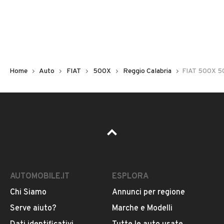
Non hai il numero di targa? Cercalo nelle foto del veicolo
o contatta
il venditore al telefono
o
via e-mail
per
riceverlo.
Home
Auto
FIAT
500X
Reggio Calabria
FIAT 500X 50
AUTOMOBILE.IT
ESPLORA
Chi Siamo
Annunci per regione
Pubblicità
Serve aiuto?
Marche e Modelli