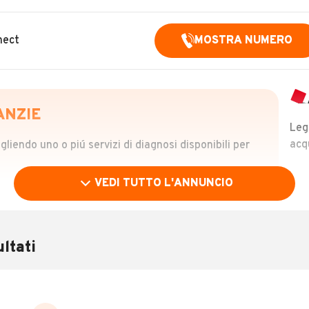
nect
MOSTRA NUMERO
ANZIE
Leg
acq
iendo uno o piú servizi di diagnosi disponibili per
VEDI TUTTO L'ANNUNCIO
OLO
 €
ltati
verificare la storia del veicolo semplicemente