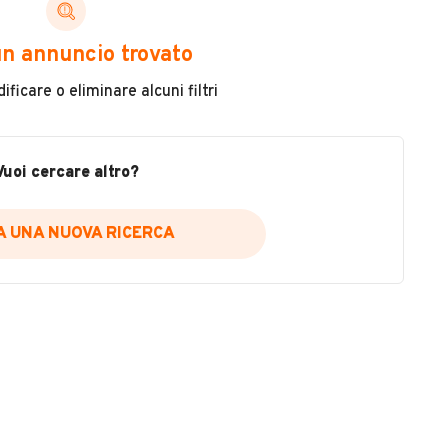
ni di cui necessiti per scegliere in modo trasparente
n annuncio trovato
 il veicolo
ficare o eliminare alcuni filtri
metri
ne
fettuate
Vuoi cercare altro?
IA UNA NUOVA RICERCA
icare la disponibilità del report.
a
il sito web
A DISPONIBILITÀ REPORT