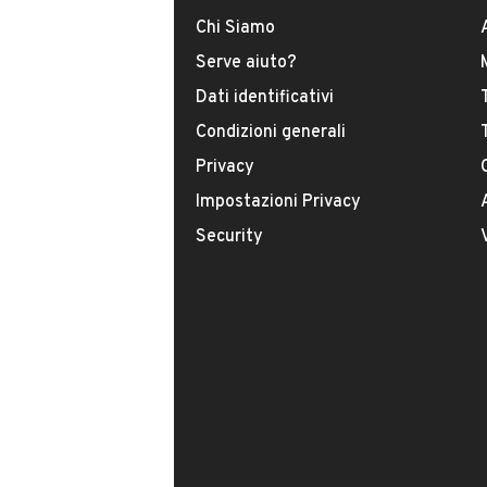
Chi Siamo
INFORMAZIONI VEICOLO
Serve aiuto?
Dati identificativi
DATI BASE
CONSUMI
Condizioni generali
Privacy
Tipologia
USATO
Impostazioni Privacy
Security
Modello
500X
Carburante
Diesel
Immatricolazione
Giugno 2021