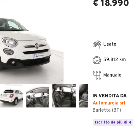
€ 18.990
Usato
59.812 km
Manuale
IN VENDITA DA
Automurgia srl
Barletta (BT)
Iscritto da più di 4