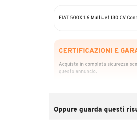
FIAT 500X 1.6 MultiJet 130 CV Con
CERTIFICAZIONI E GAR
Acquista in completa sicurezza scegl
questo annuncio.
STORIA DEL VEIC
Richiedi da 39,99
Sponsorizzato
Oppure guarda questi risu
Attraverso il report CARFAX potrai 
utilizzando il numero di targa.