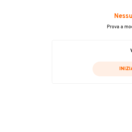
Avrai accesso a tutte le informazio
e sicuro, come:
Nessu
Incidenti in cui è stato coinvolto
Prova a modi
L'ultima lettura del contachilo
Data e luogo di immatricolazio
Data e luogo delle revisioni ef
Importazioni
INIZ
Inserisci il numero di targa per verif
Per saperne di più su CARFAX visit
VERIFIC