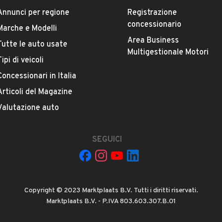
Annunci per regione
Registrazione
concessionario
Marche e Modelli
Area Business
Tutte le auto usate
ESTETICA E CONDIZIONI
ACCESSORI
Multigestionale Motori
Tipi di veicoli
Concessionari in Italia
Marca
FIAT
Articoli del Magazine
Valutazione auto
Versione
500X 1.6 M.Jet 130 CV Connect
SEGUICI
Chilometri
59.812
Copyright © 2023 Marktplaats B.V. Tutti i diritti riservati.
Potenza
Marktplaats B.V. - P.IVA 803.603.307.B.01
VEDI TUTTI
96 kW (130 CV)