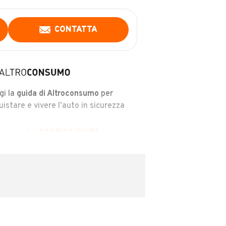
CONTATTA
gi la
guida di Altroconsumo
per
uistare e vivere l’auto in sicurezza
SCARICA GUIDA