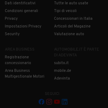
Dati identificativi
Tutte le auto usate
Condizioni generali
Tipi di veicoli
Privacy
Concessionari in Italia
Impostazioni Privacy
Articoli del Magazine
Security
Valutazione auto
AREA BUSINESS
AUTOMOBILE.IT È PARTE
DI ADEVINTA
Registrazione
concessionario
subito.it
Area Business
mobile.de
Multigestionale Motori
Adevinta
SEGUICI