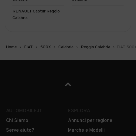
RENAULT Captur Reggio
Calabria
Home
FIAT
500X
Calabria
Reggio Calabria
FIAT 500X
AUTOMOBILE.IT
ESPLORA
Chi Siamo
Annunci per regione
Serve aiuto?
Marche e Modelli