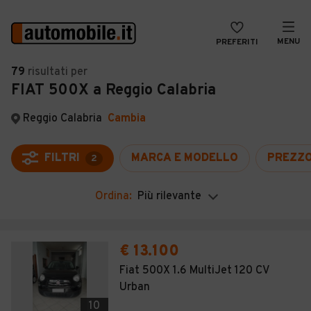
MENU
PREFERITI
CERCA
79
risultati
per
FIAT 500X a Reggio Calabria
VENDI
Auto
MAGAZINE
Auto usate
Reggio Calabria
Cambia
ACCEDI
Auto Km 0
FILTRI
MARCA E MODELLO
PREZZ
2
Auto Nuove
Ordina:
Più rilevante
Noleggio a lungo termine
Auto d'epoca
€ 13.100
Moto
Fiat 500X 1.6 MultiJet 120 CV
Urban
Camper
10