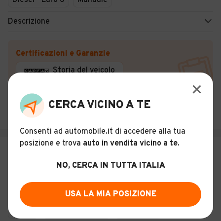
Diesel - Euro 6
Manuale
Descrizione
Certificazioni e Garanzie
Storia del veicolo
L'AUTOMOBILE DI MUSICO' DOMENICO ANTONIO
CERCA VICINO A TE
Palmi (RC)
Consenti ad automobile.it di accedere alla tua
posizione e trova
auto in vendita vicino a te
.
€ 9.900
Fiat 500X 1.3 M.J 95CV Business -
NO, CERCA IN TUTTA ITALIA
2015
18
USA LA MIA POSIZIONE
Usato
Settembre 2015
39.000 km