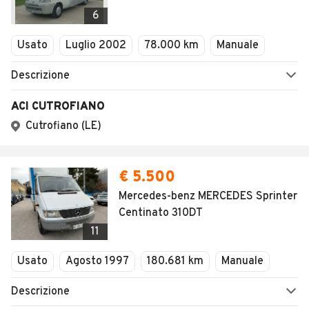
Veicoli Commerciali
6
Concessionari
Usato
Luglio 2002
78.000 km
Manuale
Descrizione
ACI CUTROFIANO
Cutrofiano (LE)
€ 5.500
Mercedes-benz MERCEDES Sprinter
Centinato 310DT
11
Usato
Agosto 1997
180.681 km
Manuale
Descrizione