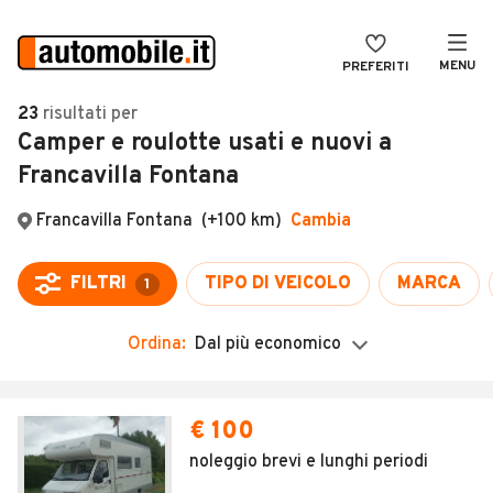
MENU
PREFERITI
CERCA
23
risultati
per
Camper e roulotte usati e nuovi a
VENDI
Auto
Francavilla Fontana
MAGAZINE
Auto usate
ACCEDI
Auto Km 0
Auto Nuove
Noleggio a lungo termine
Ordina:
Dal più economico
Auto d'epoca
Moto
€ 100
Camper
noleggio brevi e lunghi periodi