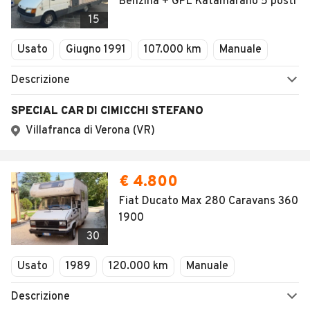
Benzina + GPL Katamarano 5 posti
15
Usato
Giugno 1991
107.000 km
Manuale
Descrizione
SPECIAL CAR DI CIMICCHI STEFANO
Villafranca di Verona (VR)
€ 4.800
Fiat Ducato Max 280 Caravans 360
1900
30
Usato
1989
120.000 km
Manuale
Descrizione