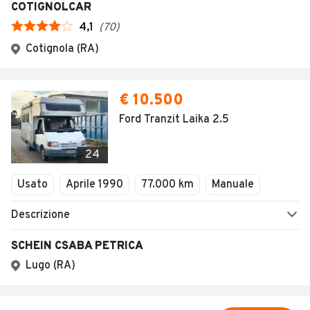
COTIGNOLCAR
4,1
(
70
)
Cotignola (RA)
€ 10.500
Ford Tranzit Laika 2.5
24
Usato
Aprile 1990
77.000 km
Manuale
Descrizione
SCHEIN CSABA PETRICA
Lugo (RA)