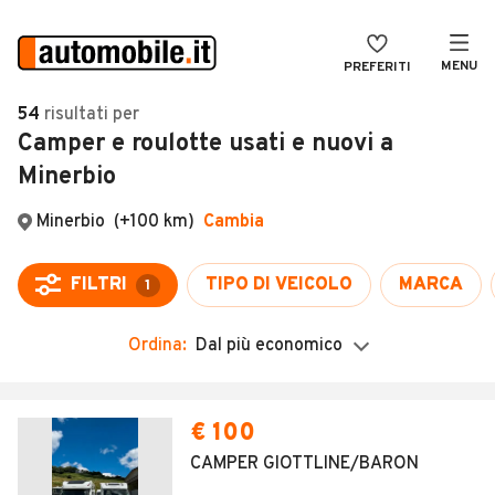
MENU
PREFERITI
CERCA
54
risultati
per
Camper e roulotte usati e nuovi a
VENDI
Auto
Minerbio
MAGAZINE
Auto usate
ACCEDI
Auto Km 0
Auto Nuove
Noleggio a lungo termine
Ordina:
Dal più economico
Auto d'epoca
Moto
€ 100
Camper
CAMPER GIOTTLINE/BARON