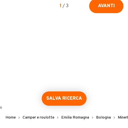
1
/
3
AVANTI
SALVA RICERCA
0
Home
Camper e roulotte
Emilia Romagna
Bologna
Miner