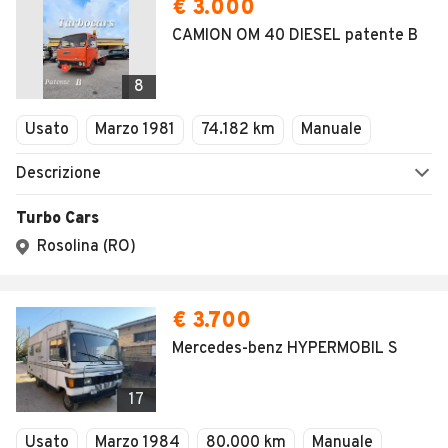
€ 3.000
CAMION OM 40 DIESEL patente B
8
Usato
Marzo 1981
74.182 km
Manuale
Descrizione
Turbo Cars
Rosolina (RO)
€ 3.700
Mercedes-benz HYPERMOBIL S
17
Usato
Marzo 1984
80.000 km
Manuale