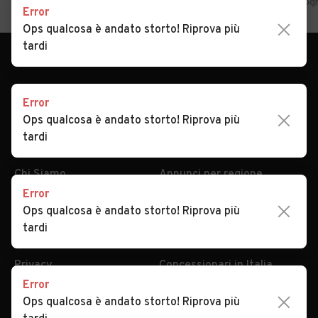
Home
Emilia Romagna
Bologna
Auto usate in vendita Bolog
Error
Ops qualcosa è andato storto! Riprova più
tardi
Error
Ops qualcosa è andato storto! Riprova più
tardi
AUTOMOBILE.IT
ESPLORA
Chi Siamo
Annunci per regione
Error
Serve aiuto?
Marche e Modelli
Ops qualcosa è andato storto! Riprova più
Dati identificativi
Tutte le auto usate
tardi
Condizioni generali
Tipi di veicoli
Privacy
Concessionari in Italia
Error
Impostazioni Privacy
Articoli del Magazine
Ops qualcosa è andato storto! Riprova più
Security
Valutazione auto