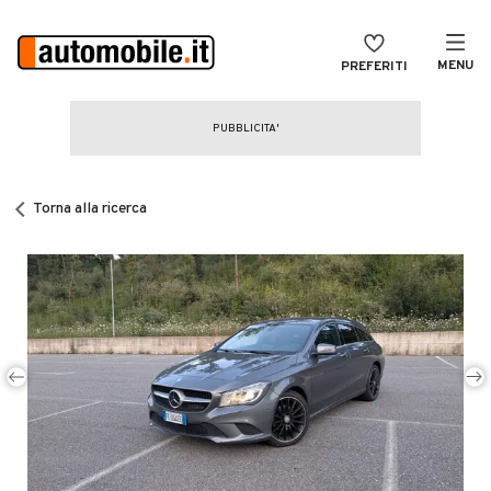
MENU
PREFERITI
CERCA
VENDI
Auto
MAGAZINE
Auto usate
Torna alla ricerca
ACCEDI
Auto Km 0
Auto Nuove
Noleggio a lungo termine
Auto d'epoca
Moto
Camper