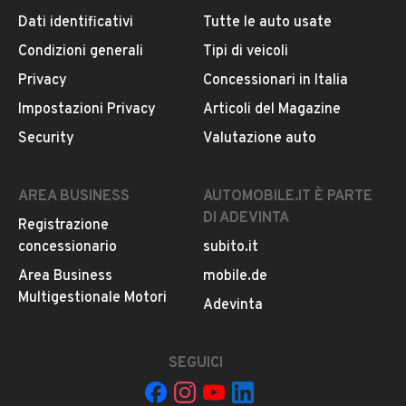
Dati identificativi
Tutte le auto usate
Condizioni generali
Tipi di veicoli
DESCRIZIONE
Privacy
Concessionari in Italia
++ SUPER PREZZO ++
Impostazioni Privacy
Articoli del Magazine
Marca: MERCEDES
Security
Valutazione auto
Modello: CLA 220 SHOOTING BRAKE RESTYLING
️Alimentazione: DIESEL
POTENZA: 136cv
AREA BUSINESS
AUTOMOBILE.IT È PARTE
️Cilindrata: 2.2CDI
DI ADEVINTA
Registrazione
Motore: MERCEDES
concessionario
subito.it
GOMME: PIRELLI CINTURATO nuove
Anno: 2016
Area Business
mobile.de
EURO 6 / 6A
Multigestionale Motori
LEGGI TUTTO
Adevinta
️KM: 212000
Optional:
Cerchi in lega 18"
SEGUICI
INFORMAZIONI VEICOLO
Interni Sportivi PREMIUM
AMG SPORT NIGHT EDITION PACCHETTO LUCI INTERNO