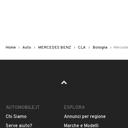
Non hai il numero di targa? Cercalo nelle foto del veicolo
o contatta
il venditore al telefono
o
via e-mail
per
riceverlo.
Home
Auto
MERCEDES BENZ
CLA
Bologna
Mercede
AUTOMOBILE.IT
ESPLORA
Chi Siamo
Annunci per regione
Pubblicità
Serve aiuto?
Marche e Modelli