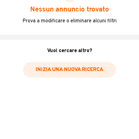
scegliere in modo trasparente e sicuro, come:
Nessun annuncio trovato
Incidenti in cui è stato coinvolto il veicolo
Prova a modificare o eliminare alcuni filtri
L'ultima lettura del contachilometri
Data e luogo di immatricolazione
Data e luogo delle revisioni effettuate
Vuoi cercare altro?
Importazioni
INIZIA UNA NUOVA RICERCA
Inserisci il numero di targa per verificare la disponibilità
del report.
Per saperne di più su CARFAX visita
il sito web
VERIFICA DISPONIBILITÀ REPORT