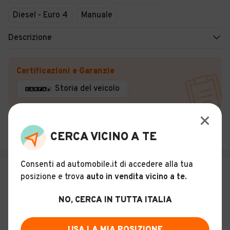
Diesel - Euro 4
Manuale
Descrizione
Certificazioni e Garanzie
Storia del veicolo
AUTOSPEED S.R.L
Sacile (PN)
CERCA VICINO A TE
Consenti ad automobile.it di accedere alla tua
€ 11.490
posizione e trova
auto in vendita vicino a te
.
MERCEDES-BENZ Citan Tourer 1.5
109 CDI S&S Long (N1) Business
NO, CERCA IN TUTTA ITALIA
16