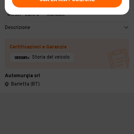
USA LA MIA POSIZIONE
Usato
Febbraio 2019
116.713 km
Diesel - Euro 6
Manuale
Descrizione
Certificazioni e Garanzie
Storia del veicolo
Automurgia srl
Barletta (BT)