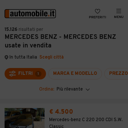
MENU
PREFERITI
CERCA
15.126
risultati
per
MERCEDES BENZ - MERCEDES BENZ
VENDI
Auto
usate in vendita
MAGAZINE
Auto usate
In tutta Italia
Scegli città
ACCEDI
Auto Km 0
Auto Nuove
FILTRI
MARCA E MODELLO
PREZZO
1
Noleggio a lungo termine
Ordina:
Più rilevante
Auto d'epoca
Moto
€ 4.500
Camper
Mercedes-benz C 220 200 CDI S.W.
Classic