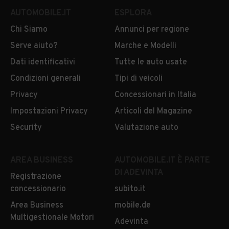
G Usata
GL Usata
AUTOMOBILE.IT
ESPLORA
MERCEDES BENZ Classe
MERCEDES BENZ Classe
Chi Siamo
Annunci per regione
GLK Usata
M Usata
Serve aiuto?
Marche e Modelli
MERCEDES BENZ Classe
MERCEDES BENZ Classe S
Dati identificativi
Tutte le auto usate
R Usata
Usata
Condizioni generali
Tipi di veicoli
MERCEDES BENZ Classe
MERCEDES BENZ Classe V
Privacy
Concessionari in Italia
T Usata
Usata
Impostazioni Privacy
Articoli del Magazine
MERCEDES BENZ Classe
MERCEDES BENZ EQA
Security
Valutazione auto
X Usata
Usata
MERCEDES BENZ EQB
MERCEDES BENZ EQE
AREA BUSINESS
AUTOMOBILE.IT È PARTE
Usata
Usata
DI ADEVINTA
Registrazione
concessionario
subito.it
MERCEDES BENZ EQS
MERCEDES BENZ GT
Usata
Coupé 4 Usata
Area Business
mobile.de
Multigestionale Motori
Adevinta
MERCEDES BENZ GT
MERCEDES BENZ Glc