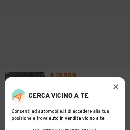
€ 19.900
MERCEDES-BENZ GL 350 BlueTEC
4matic Premium
CERCA VICINO A TE
28
Usato
Marzo 2015
249.000 km
Consenti ad automobile.it di accedere alla tua
posizione e trova
auto in vendita vicino a te
.
Diesel - Euro 6
Automatico