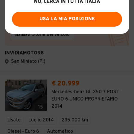
NO, CERCA IN TUTTA ITALIA
Descrizione
USA LA MIA POSIZIONE
Certificazioni e Garanzie
Storia del veicolo
INVIDIAMOTORS
San Miniato (PI)
€ 20.999
Mercedes-benz GL 350 7 POSTI
EURO 6 UNICO PROPRIETARIO
2014
15
Usato
Luglio 2014
235.000 km
Diesel - Euro 6
Automatico