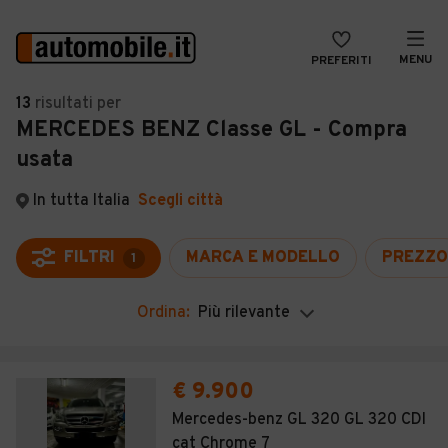
MENU
PREFERITI
CERCA
13
risultati
per
MERCEDES BENZ Classe GL - Compra
VENDI
Auto
usata
MAGAZINE
Auto usate
In tutta Italia
Scegli città
ACCEDI
Auto Km 0
Auto Nuove
FILTRI
MARCA E MODELLO
PREZZO
1
Noleggio a lungo termine
Ordina:
Più rilevante
Auto d'epoca
Moto
€ 9.900
Camper
Mercedes-benz GL 320 GL 320 CDI
cat Chrome 7