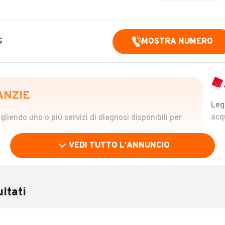
G
MOSTRA NUMERO
ANZIE
Leg
acq
iendo uno o piú servizi di diagnosi disponibili per
VEDI TUTTO L'ANNUNCIO
OLO
 €
ltati
verificare la storia del veicolo semplicemente