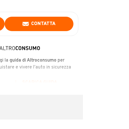
CONTATTA
gi la
guida di Altroconsumo
per
uistare e vivere l’auto in sicurezza
SCARICA GUIDA