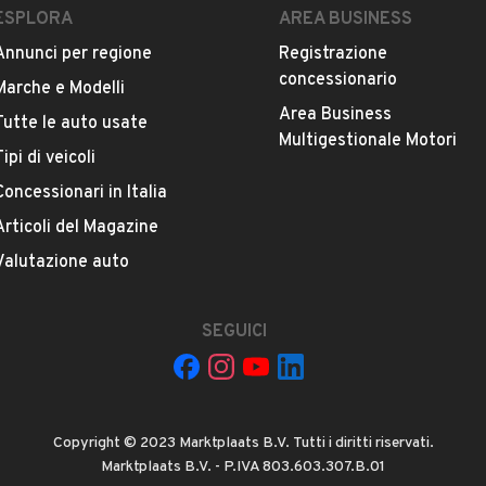
ESPLORA
AREA BUSINESS
Annunci per regione
Registrazione
Versione
concessionario
CL 500 4Matic Sport
Marche e Modelli
Area Business
Tutte le auto usate
Multigestionale Motori
Chilometri
Tipi di veicoli
199.000
Concessionari in Italia
Articoli del Magazine
Potenza
VEDI TUTTI
Valutazione auto
285 kW (387 CV)
Numero di porte
SEGUICI
2 o 3 porte
IETA' A RESPONSABILITA' LIMITATA SEMPLIFICATA
Cilindrata
Copyright © 2023 Marktplaats B.V. Tutti i diritti riservati.
5461 cm³
Marktplaats B.V. - P.IVA 803.603.307.B.01