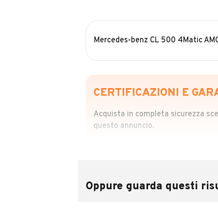
Mercedes-benz CL 500 4Matic AM
CERTIFICAZIONI E GAR
Acquista in completa sicurezza scegl
questo annuncio.
STORIA DEL VEIC
Richiedi da 39,99
Sponsorizzato
Oppure guarda questi risu
Attraverso il report CARFAX potrai 
utilizzando il numero di targa.