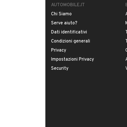
AUTOMOBILE.IT
Chi Siamo
Modello
Classe CL
Serve aiuto?
Dati identificativi
Carburante
Condizioni generali
Benzina
Privacy
Impostazioni Privacy
Immatricolazione
Security
Luglio 2009
Cambio
VENDITORE
Cambio automatico
AUTO MOTOR SPORT SOC
Numero di posti
Iscritto da 3 anni
4 posti