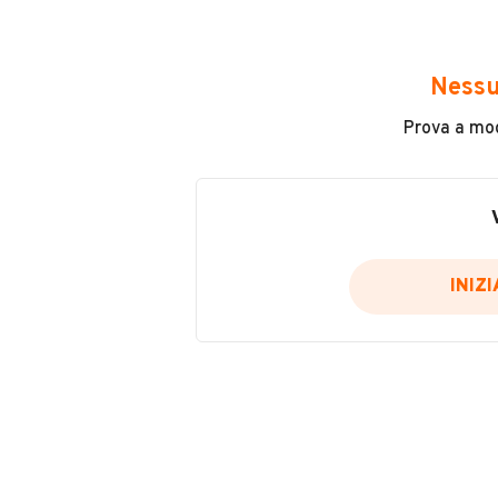
Avrai accesso a tutte le informazio
e sicuro, come:
Nessu
Incidenti in cui è stato coinvolto
Prova a modi
L'ultima lettura del contachilo
Data e luogo di immatricolazio
Data e luogo delle revisioni ef
Importazioni
INIZ
Inserisci il numero di targa per verif
Per saperne di più su CARFAX visit
VERIFIC