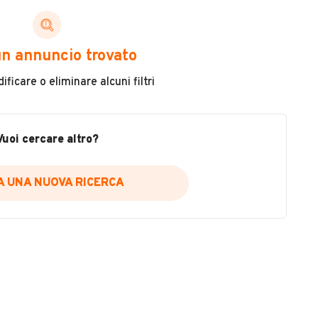
ni di cui necessiti per scegliere in modo trasparente
n annuncio trovato
 il veicolo
ficare o eliminare alcuni filtri
metri
ne
fettuate
Vuoi cercare altro?
IA UNA NUOVA RICERCA
icare la disponibilità del report.
a
il sito web
A DISPONIBILITÀ REPORT