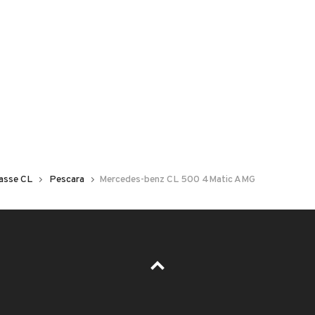
 nelle foto del veicolo o contatta
GU
per riceverlo.
cchetto amg.. tenuta da vero amatore....valuto permute
RO
asse CL
Pescara
Mercedes-benz CL 500 4Matic AMG
ESTETICA E CONDIZIONI
ACCESSORI
Marca
MERCEDES BENZ