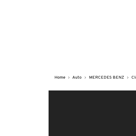
Non hai il numero di targa? Cercalo
il venditore al telefono
o
via e-mail
DESCRIZIONE
Perfetta in tutto... tagliandata...pa
..scambi..rate x info
MOSTRA NUME
Home
Auto
MERCEDES BENZ
Cl
INFORMAZIONI VEICOLO
DATI BASE
CONSUMI
Tipologia
USATO