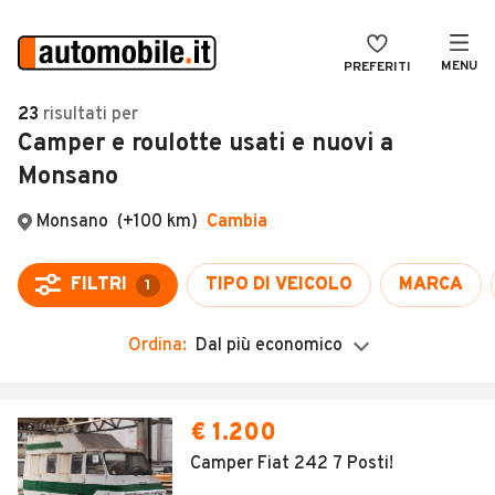
MENU
PREFERITI
CERCA
23
risultati
per
Camper e roulotte usati e nuovi a
VENDI
Auto
Monsano
MAGAZINE
Auto usate
ACCEDI
Auto Km 0
Auto Nuove
Noleggio a lungo termine
Ordina:
Dal più economico
Auto d'epoca
Moto
€ 1.200
Camper
Camper Fiat 242 7 Posti!