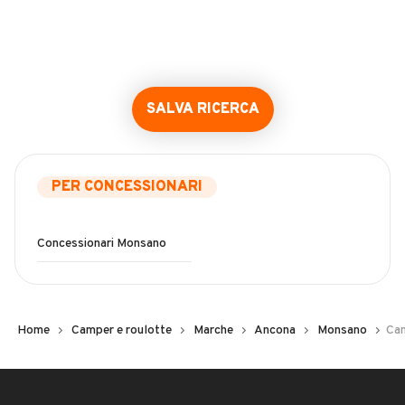
SALVA RICERCA
PER CONCESSIONARI
Concessionari Monsano
Home
Camper e roulotte
Marche
Ancona
Monsano
Cam