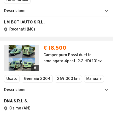
Automatico
Descrizione
LM BOTI AUTO S.R.L.
Recanati (MC)
€ 18.500
Camper puro Possl duette
omologato 4posti 2.2 HDi 101cv
6
Usato
Gennaio 2004
269.000 km
Manuale
Descrizione
DNA S.R.L.S.
Osimo (AN)