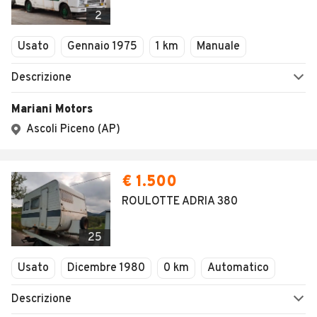
Veicoli Commerciali
2
Concessionari
Usato
Gennaio 1975
1 km
Manuale
Descrizione
Mariani Motors
Ascoli Piceno (AP)
€ 1.500
ROULOTTE ADRIA 380
25
Usato
Dicembre 1980
0 km
Automatico
Descrizione