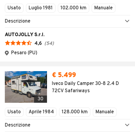
Usato
Luglio 1981
102.000 km
Manuale
Descrizione
AUTOJOLLY S.r.l.
4,6
(
54
)
Pesaro (PU)
€ 5.499
Iveco Daily Camper 30-8 2.4 D
72CV Safariways
30
Usato
Aprile 1984
128.000 km
Manuale
Descrizione