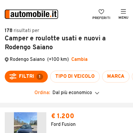
MENU
PREFERITI
CERCA
178
risultati
per
Camper e roulotte usati e nuovi a
VENDI
Auto
Rodengo Saiano
MAGAZINE
Auto usate
ACCEDI
Auto Km 0
Auto Nuove
Noleggio a lungo termine
Ordina:
Dal più economico
Auto d'epoca
Moto
€ 1.200
Camper
Ford Fusion