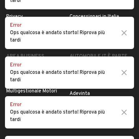
tardi
Condizioni generali
Tipi di veicoli
Privacy
Concessionari in Italia
Error
Impostazioni Privacy
Articoli del Magazine
Ops qualcosa è andato storto! Riprova più
Security
Valutazione auto
tardi
AREA BUSINESS
AUTOMOBILE.IT È PARTE
DI ADEVINTA
Error
Registrazione
Ops qualcosa è andato storto! Riprova più
concessionario
subito.it
tardi
Area Business
mobile.de
Multigestionale Motori
Adevinta
Error
Ops qualcosa è andato storto! Riprova più
SEGUICI
tardi