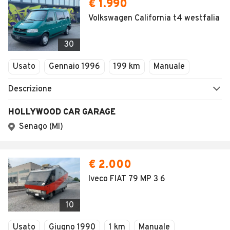
€ 1.990
Volkswagen California t4 westfalia
30
Usato
Gennaio 1996
199 km
Manuale
Descrizione
HOLLYWOOD CAR GARAGE
Senago (MI)
€ 2.000
Iveco FIAT 79 MP 3 6
10
Usato
Giugno 1990
1 km
Manuale