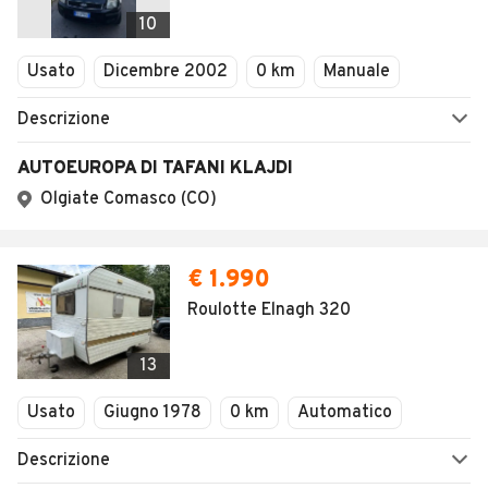
Veicoli Commerciali
10
Concessionari
Usato
Dicembre 2002
0 km
Manuale
Descrizione
AUTOEUROPA DI TAFANI KLAJDI
Olgiate Comasco (CO)
€ 1.990
Roulotte Elnagh 320
13
Usato
Giugno 1978
0 km
Automatico
Descrizione