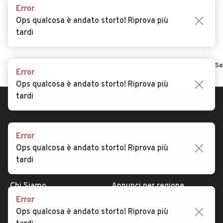
Concessionari Rodengo
Error
Saiano
Ops qualcosa è andato storto! Riprova più
tardi
Home
Camper e roulotte
Lombardia
Brescia
Rodengo Sa
Error
Ops qualcosa è andato storto! Riprova più
tardi
Error
Ops qualcosa è andato storto! Riprova più
tardi
AUTOMOBILE.IT
ESPLORA
Chi Siamo
Annunci per regione
Error
Serve aiuto?
Marche e Modelli
Ops qualcosa è andato storto! Riprova più
Dati identificativi
Tutte le auto usate