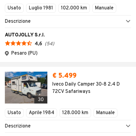
Usato
Luglio 1981
102.000 km
Manuale
Descrizione
AUTOJOLLY S.r.l.
4,6
(
54
)
Pesaro (PU)
€ 5.499
Iveco Daily Camper 30-8 2.4 D
72CV Safariways
30
Usato
Aprile 1984
128.000 km
Manuale
Descrizione