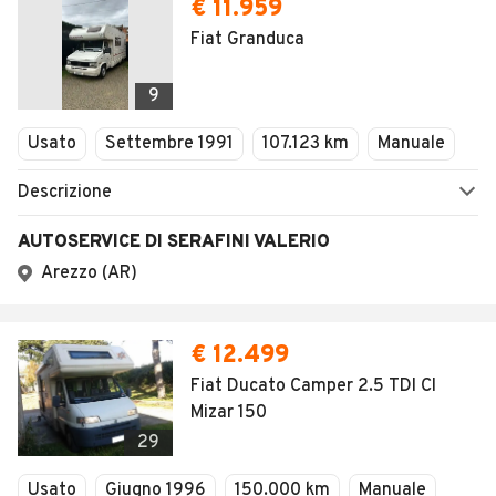
€ 11.959
Fiat Granduca
9
Usato
Settembre 1991
107.123 km
Manuale
Descrizione
AUTOSERVICE DI SERAFINI VALERIO
Arezzo (AR)
€ 12.499
Fiat Ducato Camper 2.5 TDI CI
Mizar 150
29
Usato
Giugno 1996
150.000 km
Manuale