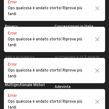
Error
Serve aiuto?
Marche e Modelli
Ops qualcosa è andato storto! Riprova più
Dati identificativi
Tutte le auto usate
tardi
Condizioni generali
Tipi di veicoli
Privacy
Concessionari in Italia
Error
Impostazioni Privacy
Articoli del Magazine
Ops qualcosa è andato storto! Riprova più
Security
Valutazione auto
tardi
AREA BUSINESS
AUTOMOBILE.IT È PARTE
DI ADEVINTA
Error
Registrazione
Ops qualcosa è andato storto! Riprova più
concessionario
subito.it
tardi
Area Business
mobile.de
Multigestionale Motori
Adevinta
Error
Ops qualcosa è andato storto! Riprova più
SEGUICI
tardi