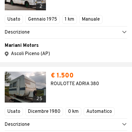
Veicoli Commerciali
2
Concessionari
Usato
Gennaio 1975
1 km
Manuale
Descrizione
Mariani Motors
Ascoli Piceno (AP)
€ 1.500
ROULOTTE ADRIA 380
25
Usato
Dicembre 1980
0 km
Automatico
Descrizione