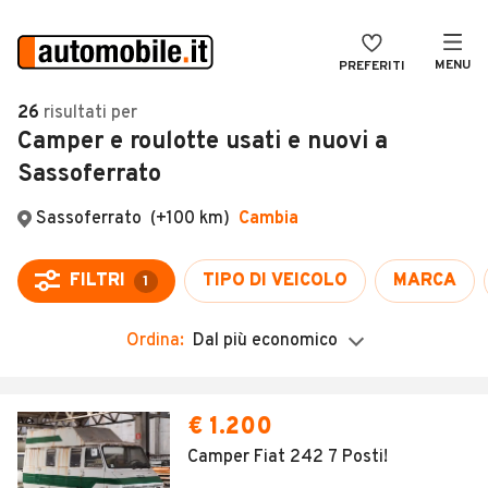
MENU
PREFERITI
CERCA
26
risultati
per
Camper e roulotte usati e nuovi a
VENDI
Auto
Sassoferrato
MAGAZINE
Auto usate
Sassoferrato
(+100 km)
Cambia
ACCEDI
Auto Km 0
Auto Nuove
FILTRI
TIPO DI VEICOLO
MARCA
1
Noleggio a lungo termine
Ordina:
Dal più economico
Auto d'epoca
Moto
€ 1.200
Camper
Camper Fiat 242 7 Posti!