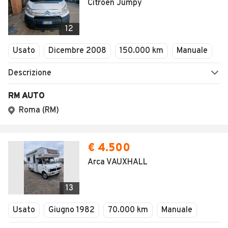
Citroen Jumpy
12
Usato
Dicembre 2008
150.000 km
Manuale
Descrizione
RM AUTO
Roma (RM)
€ 4.500
Arca VAUXHALL
13
Usato
Giugno 1982
70.000 km
Manuale