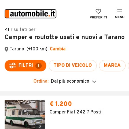
MENU
PREFERITI
CERCA
41
risultati
per
Camper e roulotte usati e nuovi a Tarano
VENDI
Auto
MAGAZINE
Auto usate
ACCEDI
Auto Km 0
Auto Nuove
Ordina:
Dal più economico
Noleggio a lungo termine
Auto d'epoca
€ 1.200
Moto
Camper Fiat 242 7 Posti!
Camper
2