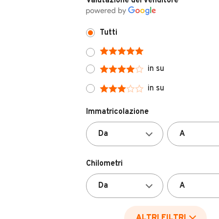
Tutti
in su
in su
Immatricolazione
Chilometri
ALTRI FILTRI