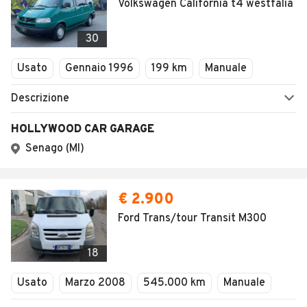
Volkswagen California t4 westfalia
30
Usato
Gennaio 1996
199 km
Manuale
Descrizione
HOLLYWOOD CAR GARAGE
Senago (MI)
€ 2.900
Ford Trans/tour Transit M300
18
Usato
Marzo 2008
545.000 km
Manuale