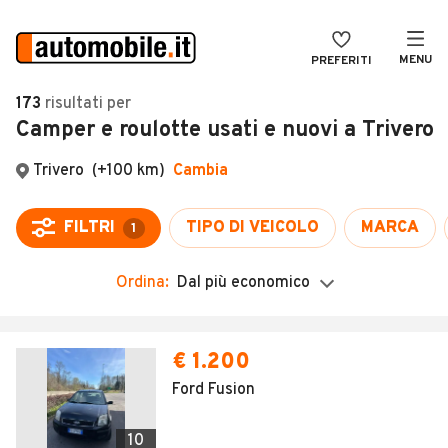
MENU
PREFERITI
CERCA
173
risultati
per
Camper e roulotte usati e nuovi a Trivero
VENDI
Auto
MAGAZINE
Auto usate
ACCEDI
Auto Km 0
Auto Nuove
Ordina:
Dal più economico
Noleggio a lungo termine
Auto d'epoca
€ 1.200
Moto
Ford Fusion
Camper
10