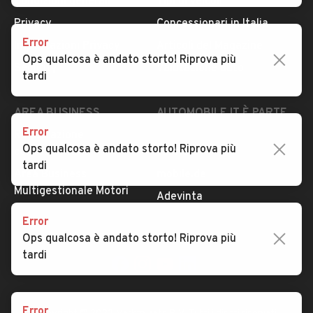
Condizioni generali
Tipi di veicoli
Privacy
Concessionari in Italia
Error
Impostazioni Privacy
Articoli del Magazine
Ops qualcosa è andato storto! Riprova più
Security
Valutazione auto
tardi
AREA BUSINESS
AUTOMOBILE.IT È PARTE
DI ADEVINTA
Error
Registrazione
Ops qualcosa è andato storto! Riprova più
concessionario
subito.it
tardi
Area Business
mobile.de
Multigestionale Motori
Adevinta
Error
Ops qualcosa è andato storto! Riprova più
SEGUICI
tardi
Error