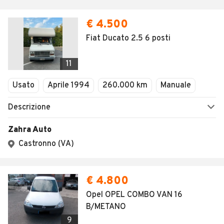
€ 4.500
Fiat Ducato 2.5 6 posti
11
Usato
Aprile 1994
260.000 km
Manuale
Descrizione
Zahra Auto
Castronno (VA)
€ 4.800
Opel OPEL COMBO VAN 16
B/METANO
9