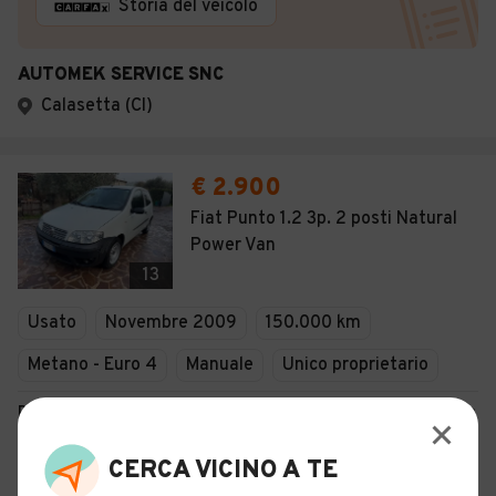
Storia del veicolo
AUTOMEK SERVICE SNC
Calasetta (CI)
€ 2.900
Fiat Punto 1.2 3p. 2 posti Natural
Power Van
13
Usato
Novembre 2009
150.000 km
Metano - Euro 4
Manuale
Unico proprietario
Descrizione
CERCA VICINO A TE
Certificazioni e Garanzie