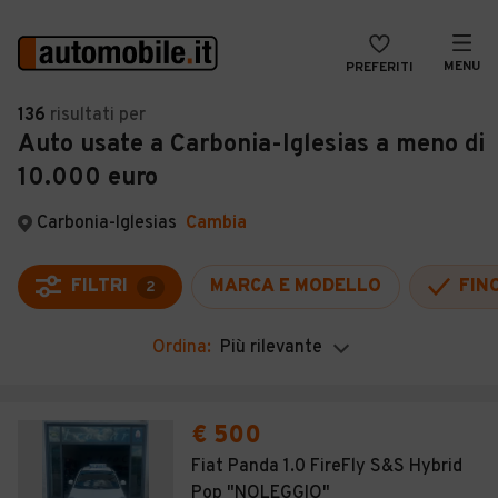
MENU
PREFERITI
CERCA
136
risultati
per
Auto usate a Carbonia-Iglesias a meno di
VENDI
Auto
10.000 euro
MAGAZINE
Auto usate
Carbonia-Iglesias
Cambia
ACCEDI
Auto Km 0
Auto Nuove
FILTRI
MARCA E MODELLO
FIN
2
Noleggio a lungo termine
Ordina:
Più rilevante
Auto d'epoca
Moto
€ 500
Camper
Fiat Panda 1.0 FireFly S&S Hybrid
Pop "NOLEGGIO"