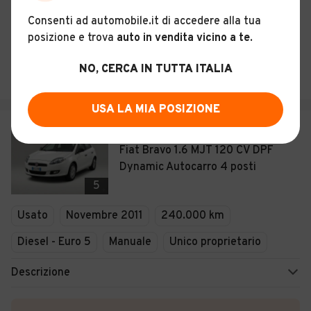
Storia del veicolo
Consenti ad automobile.it di accedere alla tua
posizione e trova
auto in vendita vicino a te
.
PROCAR DI GESSAROLI WILIAM
NO, CERCA IN TUTTA ITALIA
Italia
USA LA MIA POSIZIONE
€ 2.900
Fiat Bravo 1.6 MJT 120 CV DPF
Dynamic Autocarro 4 posti
5
Usato
Novembre 2011
240.000 km
Diesel - Euro 5
Manuale
Unico proprietario
Descrizione