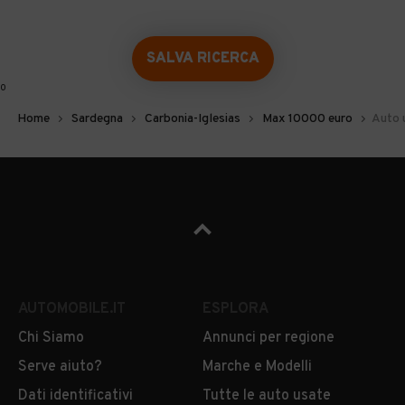
SALVA RICERCA
0
Home
Sardegna
Carbonia-Iglesias
Max 10000 euro
Auto 
AUTOMOBILE.IT
ESPLORA
Chi Siamo
Annunci per regione
Serve aiuto?
Marche e Modelli
Dati identificativi
Tutte le auto usate