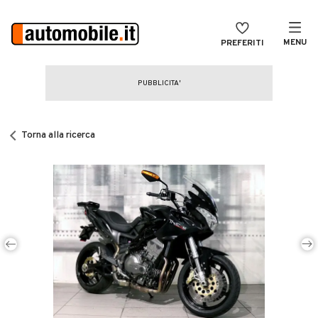
MENU
PREFERITI
CERCA
VENDI
Auto
MAGAZINE
Auto usate
Torna alla ricerca
ACCEDI
Auto Km 0
Auto Nuove
Noleggio a lungo termine
Auto d'epoca
Moto
Camper