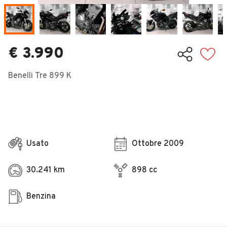
Veicoli Commerciali
Concessionari
€ 3.990
Benelli Tre 899 K
Usato
Ottobre 2009
30.241 km
898 cc
Benzina