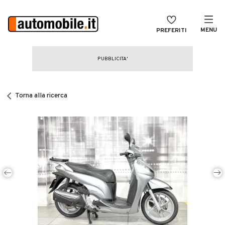
MENU
PREFERITI
CERCA
VENDI
Auto
MAGAZINE
Auto usate
Torna alla ricerca
ACCEDI
Auto Km 0
Auto Nuove
Noleggio a lungo termine
Auto d'epoca
Moto
Camper