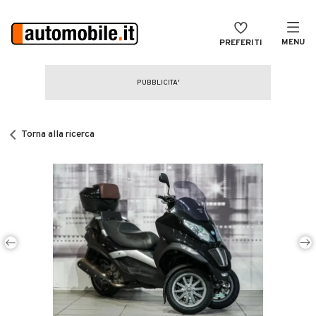
MENU
PREFERITI
CERCA
VENDI
Auto
MAGAZINE
Auto usate
Torna alla ricerca
ACCEDI
Auto Km 0
Auto Nuove
Noleggio a lungo termine
Auto d'epoca
Moto
Camper