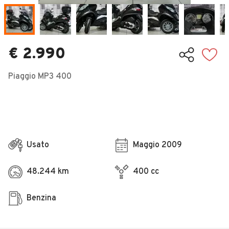
Veicoli Commerciali
Concessionari
€ 2.990
Piaggio MP3 400
Usato
Maggio 2009
48.244 km
400 cc
Benzina