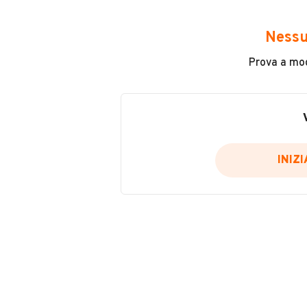
Marca
Opel
Nessu
Chilometri
Prova a modi
250.000
Tipologia
Altro
INIZ
Cilindrata
0 cm³
VENDITORE
A.G. AUTO DI VEGGETT
Iscritto da 4 anni