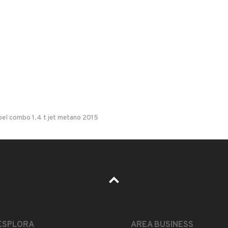
040, UBOLDO, Varese
il di notifica
per ogni chiamata ricevuta.
el combo 1.4 t jet metano 2015
Il prezzo è trattabile?
Accettate permute?
Quali sono le condizioni della garanzia?
ESPLORA
AREA BUSINESS