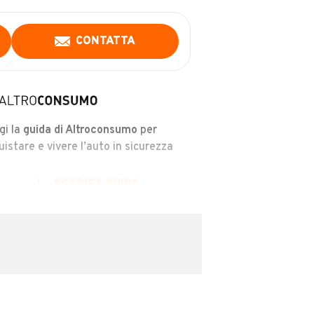
CONTATTA
gi la
guida di Altroconsumo
per
uistare e vivere l’auto in sicurezza
SCARICA GUIDA