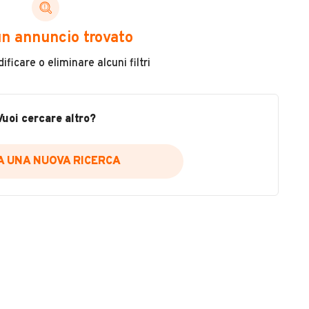
Immatricolazione
2015
n annuncio trovato
Carburante
ficare o eliminare alcuni filtri
Metano
Usato / Nuovo
Vuoi cercare altro?
Usato
IA UNA NUOVA RICERCA
VEDI TUTTI
I GABRIELE