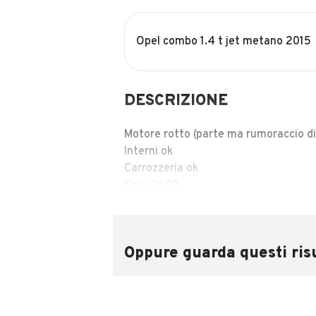
Opel combo 1.4 t jet metano 2015
DESCRIZIONE
Motore rotto (parte ma rumoraccio di
Interni ok
Carrozzeria ok
Euro 2600
2015 250.000 km
Metano
No doblo ducato daily
Oppure guarda questi risu
INFORMAZIONI VEICOLO