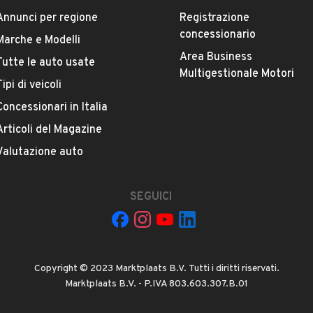
Annunci per regione
Registrazione
concessionario
Marche e Modelli
Area Business
Tutte le auto usate
Multigestionale Motori
La tua mail:
Tipi di veicoli
Concessionari in Italia
Articoli del Magazine
Valutazione auto
SEGUICI
 ad Automobile S.r.l. a utilizzare i miei contatti secondo quanto
acy
, ad esempio per inviare delle raccomandazioni per veicoli simili.
INVIA MESSAGGIO
Copyright © 2023 Marktplaats B.V. Tutti i diritti riservati.
Marktplaats B.V. - P.IVA 803.603.307.B.01
 su di esso si applicano l'
Informativa sulla privacy