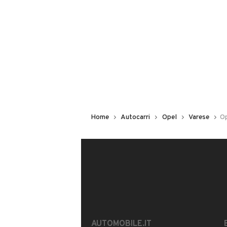
VIA PER ORIGGIO, 8 - 21040, 21
MOSTRA NUMERO
Notifiche chiamate attive
Questo venditore
riceverà un’e-ma
Home
Autocarri
Opel
Varese
Op
CONTATTA IL VENDITORE
Il veicolo è ancora disponibile?
Offrite finanziamenti?
È possibile vedere più foto?
AUTOMOBILE.IT