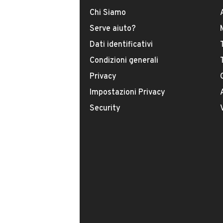
DATI BASE
CONSUMI
Chi Siamo
Serve aiuto?
Tipologia
Dati identificativi
USATO
Condizioni generali
Modello
Privacy
Ignis
Impostazioni Privacy
Security
Carburante
Benzina
Immatricolazione
Luglio 2003
Potenza
VENDITORE
61 kW (82 CV)