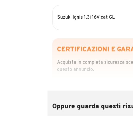
Suzuki Ignis 1.3i 16V cat GL
CERTIFICAZIONI E GAR
Acquista in completa sicurezza scegl
questo annuncio.
STORIA DEL VEIC
Richiedi da 39,99
Sponsorizzato
Oppure guarda questi risu
Attraverso il report CARFAX potrai 
utilizzando il numero di targa.