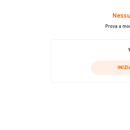
Avrai accesso a tutte le informazio
e sicuro, come:
Nessu
Incidenti in cui è stato coinvolto
Prova a modi
L'ultima lettura del contachilo
Data e luogo di immatricolazio
Data e luogo delle revisioni ef
Importazioni
INIZ
Inserisci il numero di targa per verif
Per saperne di più su CARFAX visit
VERIFIC