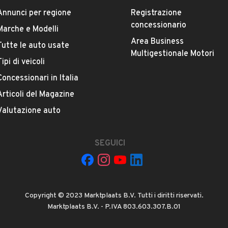
ESTETICA E CONDIZIONI
ACCESSORI
Annunci per regione
Registrazione
concessionario
Marche e Modelli
Marca
Area Business
Tutte le auto usate
SUZUKI
Multigestionale Motori
Tipi di veicoli
Versione
Concessionari in Italia
Ignis 1.3i 16V GL
Articoli del Magazine
Valutazione auto
Chilometri
170.955
SEGUICI
Proprietari precedenti
VEDI TUTTI
2
Copyright © 2023 Marktplaats B.V. Tutti i diritti riservati.
Cambio
Marktplaats B.V. - P.IVA 803.603.307.B.01
Cambio manuale