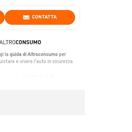
CONTATTA
gi la
guida di Altroconsumo
per
uistare e vivere l’auto in sicurezza
SCARICA GUIDA