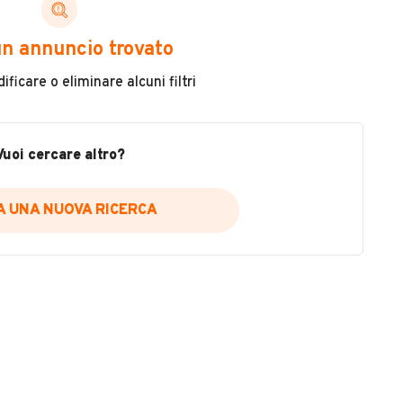
ni di cui necessiti per scegliere in modo trasparente
n annuncio trovato
 il veicolo
ficare o eliminare alcuni filtri
metri
ne
fettuate
Vuoi cercare altro?
IA UNA NUOVA RICERCA
icare la disponibilità del report.
a
il sito web
A DISPONIBILITÀ REPORT