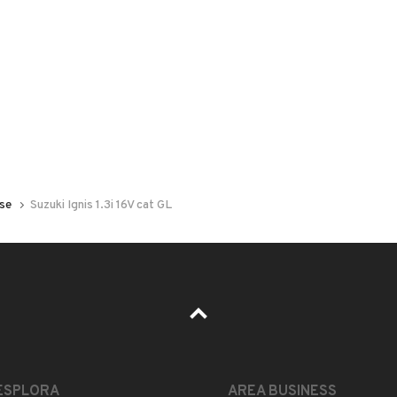
 nelle foto del veicolo o contatta
GU
per riceverlo.
roprietario è un meccanico) la carrozzeria sbiadita da
se
Suzuki Ignis 1.3i 16V cat GL
ESPLORA
AREA BUSINESS