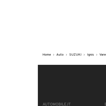
Non hai il numero di targa? Cercalo
il venditore al telefono
o
via e-mail
DESCRIZIONE
L'auto di meccanica è perfetta ( ex p
riverniciare
Home
Auto
SUZUKI
Ignis
Vare
Tagliando completo
filtro aria
filtro olio
filtro abitacolo
sanificato interno
INFORMAZIONI VEICOLO
AUTOMOBILE.IT