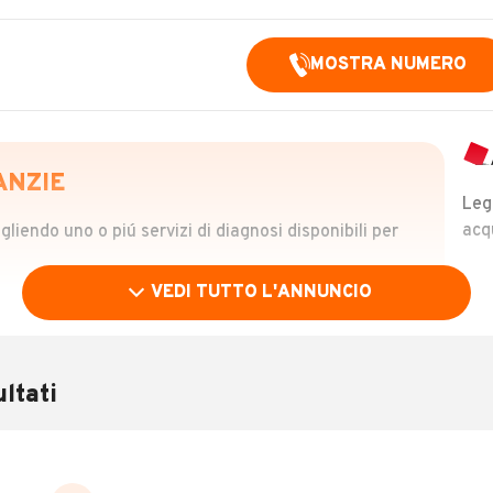
MOSTRA NUMERO
ANZIE
Leg
acq
iendo uno o piú servizi di diagnosi disponibili per
VEDI TUTTO L'ANNUNCIO
OLO
 €
ltati
verificare la storia del veicolo semplicemente