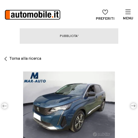
MENU
PREFERITI
CERCA
VENDI
Auto
MAGAZINE
Auto usate
Torna alla ricerca
ACCEDI
Auto Km 0
Auto Nuove
Noleggio a lungo termine
Auto d'epoca
Moto
Camper