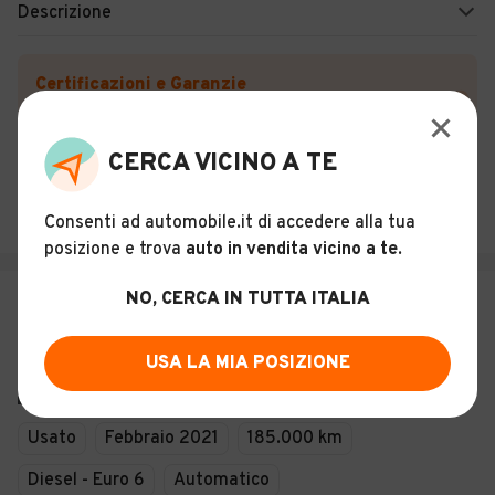
Descrizione
Certificazioni e Garanzie
Storia del veicolo
CERCA VICINO A TE
USED CARS SNC DI SMEETS ROBERT HENDRIK E SPROVIERO BODO
Bolzano (BZ)
Consenti ad automobile.it di accedere alla tua
posizione e trova
auto in vendita vicino a te
.
NO, CERCA IN TUTTA ITALIA
€ 17.500
Peugeot 3008 BlueHDi 130 S&S
Business
USA LA MIA POSIZIONE
24
Usato
Febbraio 2021
185.000 km
Diesel - Euro 6
Automatico