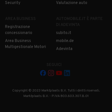
Security
Valutazione auto
AREA BUSINESS
AUTOMOBILE.IT È PARTE
DI ADEVINTA
Registrazione
concessionario
subito.it
Area Business
mobile.de
Multigestionale Motori
Adevinta
SEGUICI
Copyright © 2023 Marktplaats B.V. Tutti i diritti riservati.
Marktplaats B.V. - P.IVA 803.603.307.B.01