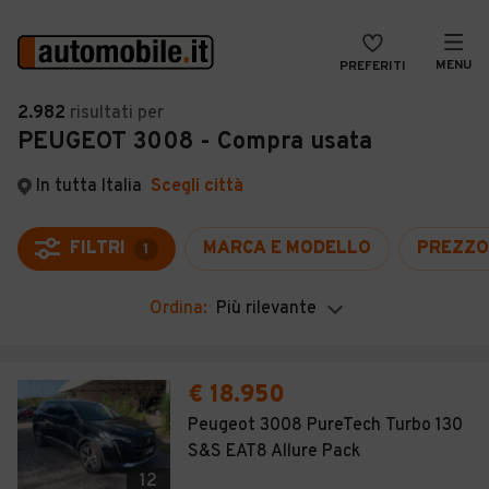
MENU
PREFERITI
CERCA
2.982
risultati
per
PEUGEOT 3008 - Compra usata
VENDI
Auto
MAGAZINE
Auto usate
In tutta Italia
Scegli città
ACCEDI
Auto Km 0
FILTRI
MARCA E MODELLO
PREZZO
1
Auto Nuove
Ordina:
Più rilevante
Noleggio a lungo termine
Auto d'epoca
€ 18.950
Moto
Peugeot 3008 PureTech Turbo 130
S&S EAT8 Allure Pack
Camper
12