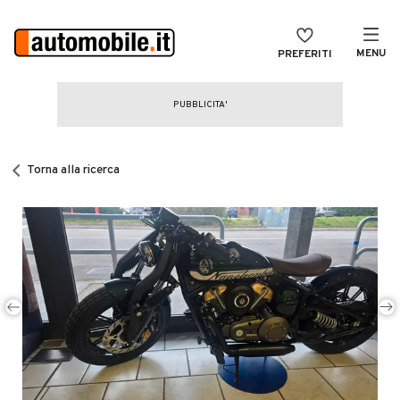
MENU
PREFERITI
CERCA
VENDI
Auto
MAGAZINE
Auto usate
Torna alla ricerca
ACCEDI
Auto Km 0
Auto Nuove
Noleggio a lungo termine
Auto d'epoca
Moto
Camper