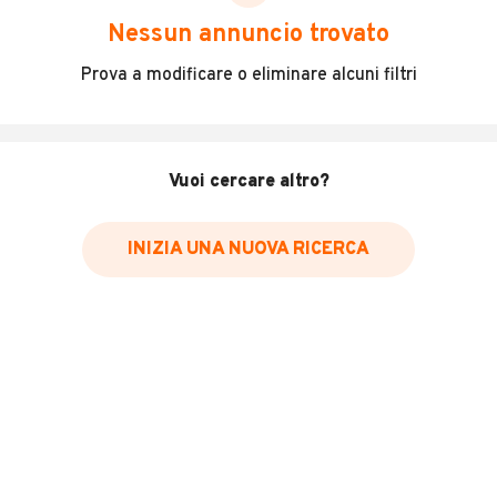
DESCRIZIONE
Nessun annuncio trovato
BENDA 250 NAPOLEON BOB ABS EURO 5 +
Prova a modificare o eliminare alcuni filtri
INFORMAZIONI VEICOLO
Vuoi cercare altro?
Marca
~Altre Marche
INIZIA UNA NUOVA RICERCA
Immatricolazione
2026
Cambio
Cambio manuale
Carburante