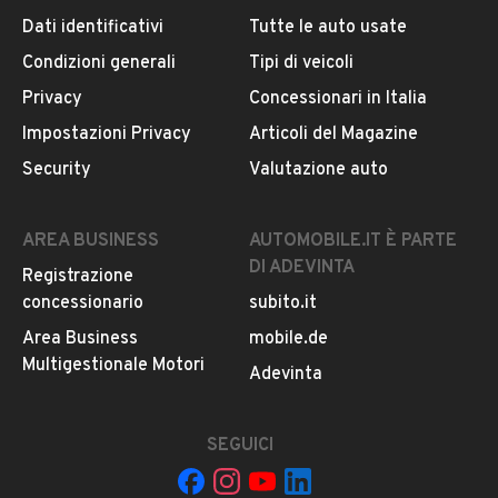
Il veicolo è ancora disponibile?
Dati identificativi
Tutte le auto usate
Altro
ABS
Il prezzo è trattabile?
Condizioni generali
Tipi di veicoli
Accensione elettrica
Offrite finanziamenti?
Privacy
Concessionari in Italia
Marmitta catalitica
Accettate permute?
Impostazioni Privacy
Articoli del Magazine
È possibile vedere più foto?
Security
Valutazione auto
AREA BUSINESS
AUTOMOBILE.IT È PARTE
DI ADEVINTA
Registrazione
concessionario
subito.it
Area Business
mobile.de
Multigestionale Motori
Adevinta
Il tuo nome:
SEGUICI