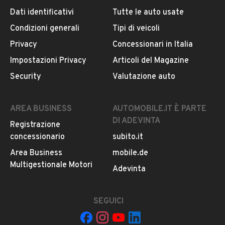
Il veicolo è ancora disponibile?
Dati identificativi
Tutte le auto usate
Altro
ABS
Il prezzo è trattabile?
Condizioni generali
Tipi di veicoli
Accensione elettrica
Offrite finanziamenti?
Privacy
Concessionari in Italia
Marmitta catalitica
Accettate permute?
Impostazioni Privacy
Articoli del Magazine
È possibile vedere più foto?
Security
Valutazione auto
AREA BUSINESS
AUTOMOBILE.IT È PARTE
DI ADEVINTA
Registrazione
concessionario
subito.it
Area Business
mobile.de
Multigestionale Motori
Adevinta
Il tuo nome:
SEGUICI