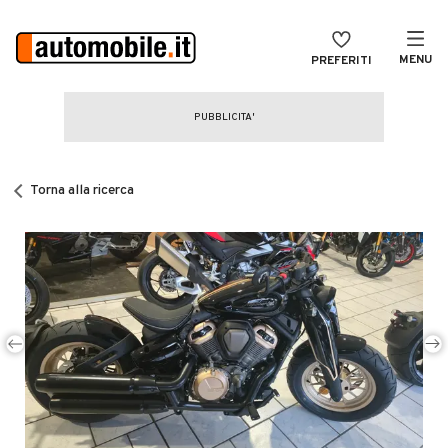
MENU
PREFERITI
CERCA
VENDI
Auto
MAGAZINE
Auto usate
Torna alla ricerca
ACCEDI
Auto Km 0
Auto Nuove
Noleggio a lungo termine
Auto d'epoca
Moto
Camper