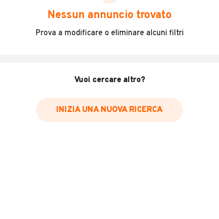
DESCRIZIONE
Nessun annuncio trovato
BENDA 500 NAPOLEON BOB ABS EURO 5 +
Prova a modificare o eliminare alcuni filtri
INFORMAZIONI VEICOLO
Vuoi cercare altro?
Marca
~Altre Marche
INIZIA UNA NUOVA RICERCA
Immatricolazione
2026
Cambio
Cambio manuale
Carburante