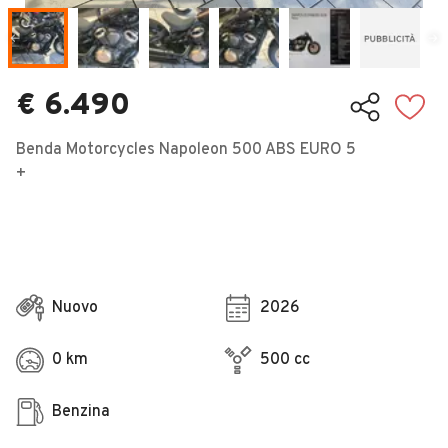
Veicoli Commerciali
Concessionari
€ 6.490
Benda Motorcycles Napoleon 500 ABS EURO 5
+
Nuovo
2026
0 km
500 cc
Benzina