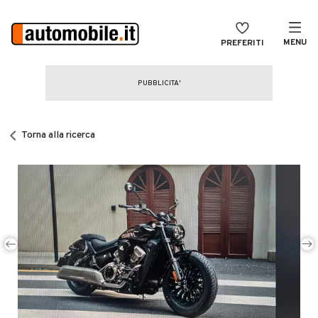
MENU
PREFERITI
CERCA
VENDI
Auto
MAGAZINE
Auto usate
Torna alla ricerca
ACCEDI
Auto Km 0
Auto Nuove
Noleggio a lungo termine
Auto d'epoca
Moto
Camper