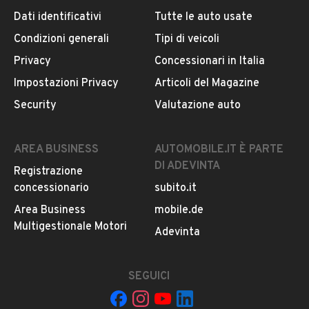
Il veicolo è ancora disponibile?
Dati identificativi
Tutte le auto usate
Altro
ABS
Il prezzo è trattabile?
Condizioni generali
Tipi di veicoli
Accensione elettrica
Offrite finanziamenti?
Privacy
Concessionari in Italia
Marmitta catalitica
Accettate permute?
Impostazioni Privacy
Articoli del Magazine
È possibile vedere più foto?
Security
Valutazione auto
AREA BUSINESS
AUTOMOBILE.IT È PARTE
DI ADEVINTA
Registrazione
concessionario
subito.it
Area Business
mobile.de
Multigestionale Motori
Adevinta
Il tuo nome:
SEGUICI