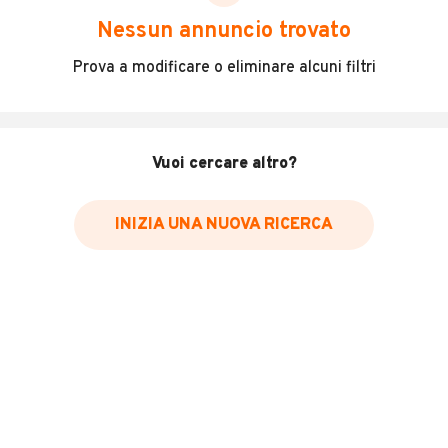
DESCRIZIONE
Nessun annuncio trovato
BENDA 500 DARKFLAG ABS EURO 5 +
Prova a modificare o eliminare alcuni filtri
INFORMAZIONI VEICOLO
Vuoi cercare altro?
Marca
~Altre Marche
INIZIA UNA NUOVA RICERCA
Immatricolazione
2026
Cambio
Cambio manuale
Carburante