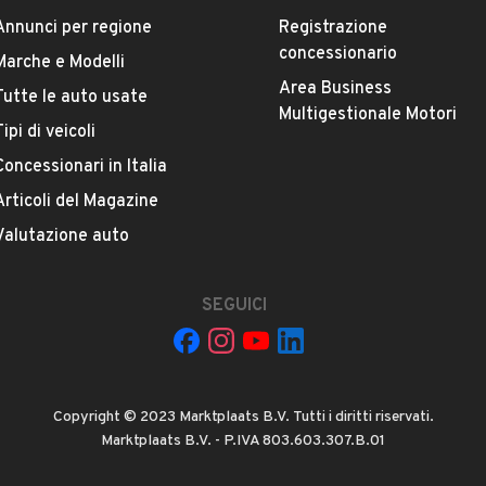
Annunci per regione
Registrazione
Versione
concessionario
Forester 2.0 MHEV CVT Lineartr. Premium
Marche e Modelli
Area Business
Tutte le auto usate
Multigestionale Motori
Chilometri
Tipi di veicoli
25.000
Concessionari in Italia
Articoli del Magazine
Potenza
VEDI TUTTI
Valutazione auto
110 kW (149 CV)
Numero di porte
SEGUICI
4 o 5 porte
AOLO TABELLINI
Cilindrata
Copyright © 2023 Marktplaats B.V. Tutti i diritti riservati.
1995 cm³
Marktplaats B.V. - P.IVA 803.603.307.B.01
055, CASTENASO, Bologna