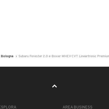
 nelle foto del veicolo o contatta
GU
per riceverlo.
CONTATTATECI PER PRENOTAZIONE
NO AL 2030!!!
Bologna
Subaru Forester 2.0 e-Boxer MHEV CVT Lineartronic Premiu
ESTETICA E CONDIZIONI
ACCESSORI
Marca
SUBARU
ESPLORA
AREA BUSINESS