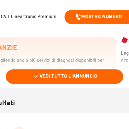
 CVT Lineartronic Premium
MOSTRA NUMERO
ANZIE
Leg
acq
iendo uno o piú servizi di diagnosi disponibili per
VEDI TUTTO L'ANNUNCIO
OLO
 €
ltati
verificare la storia del veicolo semplicemente