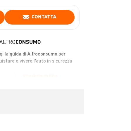
CONTATTA
gi la
guida di Altroconsumo
per
uistare e vivere l’auto in sicurezza
SCARICA GUIDA