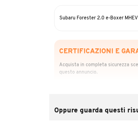
Subaru Forester 2.0 e-Boxer MHEV
CERTIFICAZIONI E GAR
Acquista in completa sicurezza scegl
questo annuncio.
STORIA DEL VEIC
Richiedi da 39,99
Sponsorizzato
Oppure guarda questi risu
Attraverso il report CARFAX potrai 
utilizzando il numero di targa.