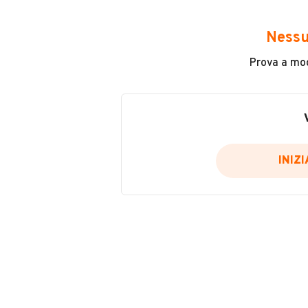
Avrai accesso a tutte le informazio
e sicuro, come:
Nessu
Incidenti in cui è stato coinvolto
Prova a modi
L'ultima lettura del contachilo
Data e luogo di immatricolazio
Data e luogo delle revisioni ef
Importazioni
INIZ
Inserisci il numero di targa per verif
Per saperne di più su CARFAX visit
VERIFIC