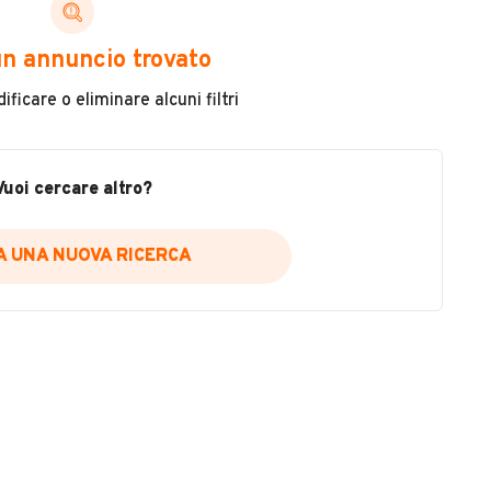
ni di cui necessiti per scegliere in modo trasparente
n annuncio trovato
 il veicolo
ficare o eliminare alcuni filtri
metri
ne
fettuate
Vuoi cercare altro?
IA UNA NUOVA RICERCA
icare la disponibilità del report.
a
il sito web
A DISPONIBILITÀ REPORT