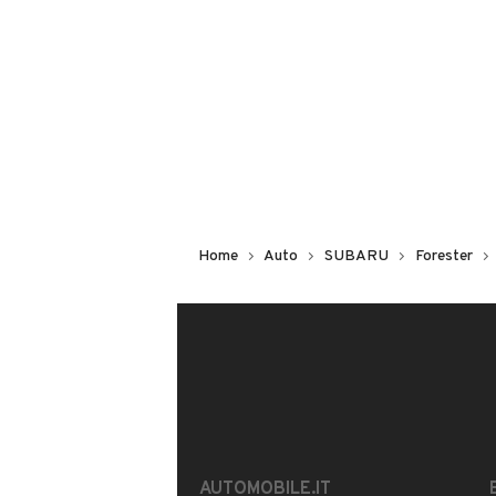
Non hai il numero di targa? Cercalo
il venditore al telefono
o
via e-mail
DESCRIZIONE
VETTURA IN RIENTRO A FEBBRAIO 
AUTO GARANTITA DA CASA MADRE FI
Home
Auto
SUBARU
Forester
INFORMAZIONI VEICOLO
DATI BASE
CONSUMI
Tipologia
USATO
AUTOMOBILE.IT