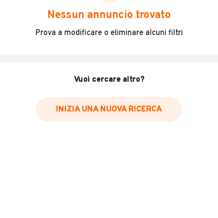
scegliere in modo trasparente e sicuro, come:
Nessun annuncio trovato
Incidenti in cui è stato coinvolto il veicolo
Prova a modificare o eliminare alcuni filtri
L'ultima lettura del contachilometri
Data e luogo di immatricolazione
Data e luogo delle revisioni effettuate
Vuoi cercare altro?
Importazioni
INIZIA UNA NUOVA RICERCA
Inserisci il numero di targa per verificare la disponibilità
del report.
Per saperne di più su CARFAX visita
il sito web
VERIFICA DISPONIBILITÀ REPORT