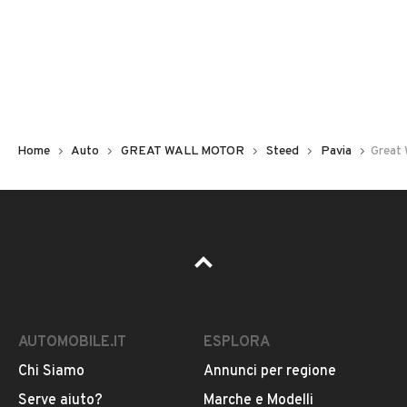
Non hai il numero di targa? Cercalo nelle foto del veicolo
o contatta
il venditore al telefono
o
via e-mail
per
riceverlo.
Home
Auto
GREAT WALL MOTOR
Steed
Pavia
Great 
AUTOMOBILE.IT
ESPLORA
Chi Siamo
Annunci per regione
Pubblicità
Serve aiuto?
Marche e Modelli