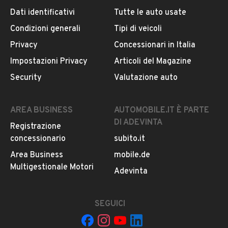
Dati identificativi
Tutte le auto usate
Condizioni generali
Tipi di veicoli
DESCRIZIONE
Privacy
Concessionari in Italia
turbina rotta. euro 5. 4x4 aria condizionata. cerchi in
Impostazioni Privacy
Articoli del Magazine
lega. distribuzione fatta
Security
Valutazione auto
INFORMAZIONI VEICOLO
AREA BUSINESS
AUTOMOBILE.IT È PARTE
DI ADEVINTA
Registrazione
DATI BASE
CONSUMI
ESTETICA E CONDIZ
concessionario
subito.it
Area Business
mobile.de
Tipologia
Multigestionale Motori
USATO
Adevinta
Marca
SEGUICI
GREAT WALL MOTOR