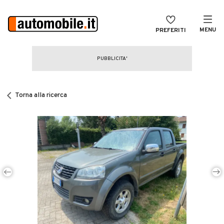
MENU
PREFERITI
CERCA
VENDI
Auto
MAGAZINE
Auto usate
Torna alla ricerca
ACCEDI
Auto Km 0
Auto Nuove
Noleggio a lungo termine
Auto d'epoca
Moto
Camper