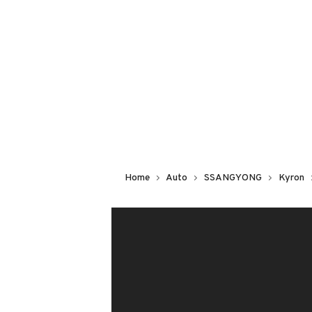
Non hai il numero di targa? Cercalo
il venditore al telefono
o
via e-mail
DESCRIZIONE
MULTIAUTOMOTIVE PROPONE IN VE
2010 AUTO PERFETTA DI MOTORE E
Home
Auto
SSANGYONG
Kyron
ACCESSORIATA CON :
ABS
Airbag guida
Airbag passeggero
Appoggiatesta posteriori
Autoradio
Cambio AUTOMATICO