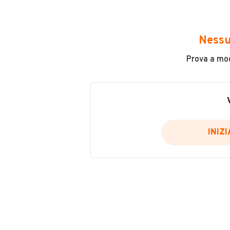
Avrai accesso a tutte le informazio
e sicuro, come:
Nessu
Incidenti in cui è stato coinvolto
Prova a modi
L'ultima lettura del contachilo
Data e luogo di immatricolazio
Data e luogo delle revisioni ef
Importazioni
INIZ
Inserisci il numero di targa per verif
Per saperne di più su CARFAX visit
VERIFIC