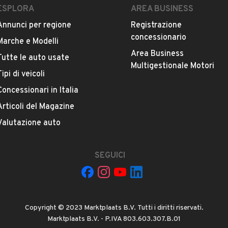
ESPLORA
AREA BUSINESS
Annunci per regione
Registrazione
concessionario
Marche e Modelli
Area Business
Tutte le auto usate
ESTETICA E CONDIZIONI
ACCESSORI
Multigestionale Motori
Tipi di veicoli
Concessionari in Italia
Marca
SSANGYONG
Articoli del Magazine
Valutazione auto
Versione
New Kyron 2.0 XVT 4WD Style
SEGUICI
Chilometri
217.000
Copyright © 2023 Marktplaats B.V. Tutti i diritti riservati.
Potenza
Marktplaats B.V. - P.IVA 803.603.307.B.01
VEDI TUTTI