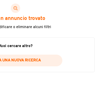
ni di cui necessiti per scegliere in modo trasparente
n annuncio trovato
 il veicolo
ficare o eliminare alcuni filtri
metri
ne
fettuate
Vuoi cercare altro?
IA UNA NUOVA RICERCA
icare la disponibilità del report.
a
il sito web
A DISPONIBILITÀ REPORT