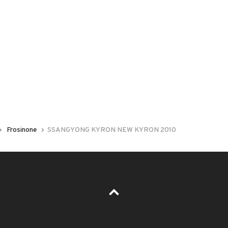
 nelle foto del veicolo o contatta
GU
per riceverlo.
NDITA QUESTA SPLENDIDA SSANGYONG KYRON DEL
 CON CARROZZERIA IN BUONO STATO
Frosinone
SSANGYONG KYRON NEW KYRON 2010
LEGGI TUTTO