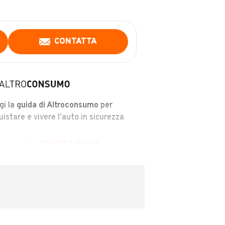
CONTATTA
gi la
guida di Altroconsumo
per
uistare e vivere l’auto in sicurezza
SCARICA GUIDA