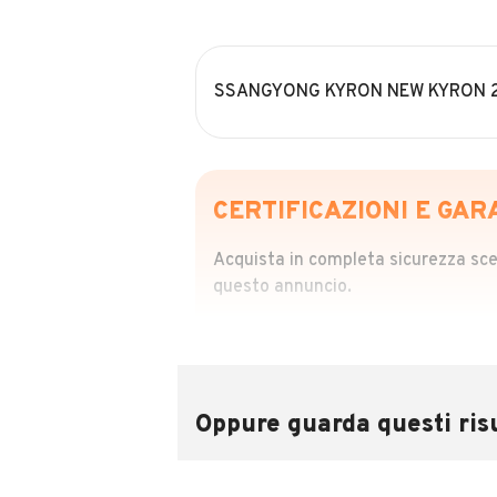
SSANGYONG KYRON NEW KYRON 
CERTIFICAZIONI E GAR
Acquista in completa sicurezza scegl
questo annuncio.
STORIA DEL VEIC
Richiedi da 39,99
Sponsorizzato
Oppure guarda questi risu
Attraverso il report CARFAX potrai 
utilizzando il numero di targa.