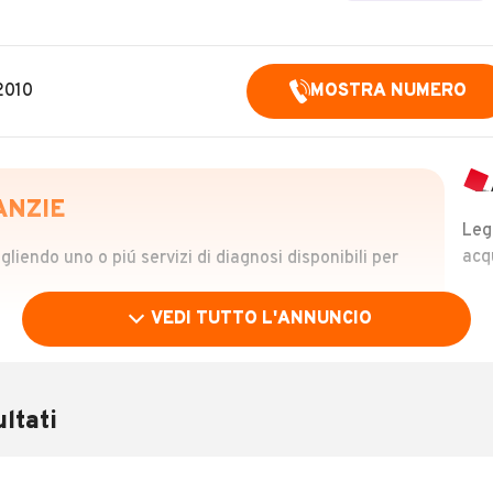
2010
MOSTRA NUMERO
ANZIE
Leg
acq
iendo uno o piú servizi di diagnosi disponibili per
VEDI TUTTO L'ANNUNCIO
OLO
 €
ltati
verificare la storia del veicolo semplicemente