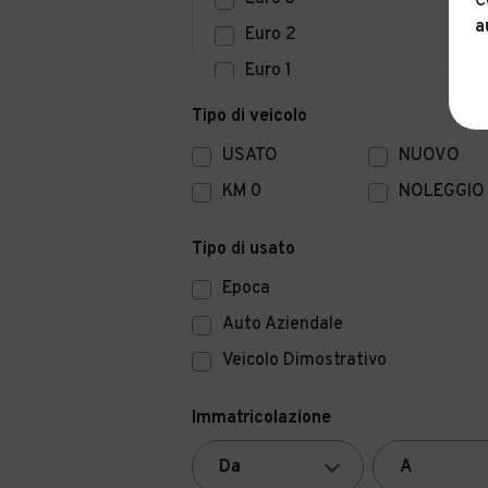
C
a
Euro 2
Euro 1
Euro 0
Tipo di veicolo
USATO
NUOVO
KM 0
NOLEGGIO
Tipo di usato
Epoca
Auto Aziendale
Veicolo Dimostrativo
Immatricolazione