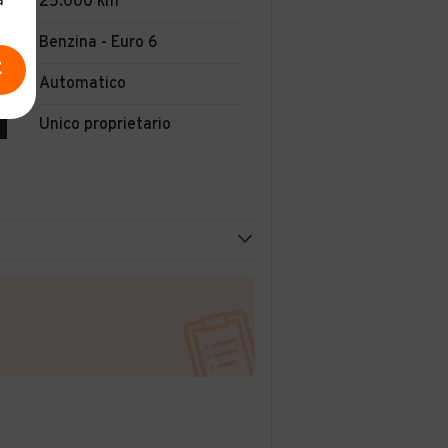
a
25.000 km
Benzina - Euro 6
E
Automatico
Unico proprietario