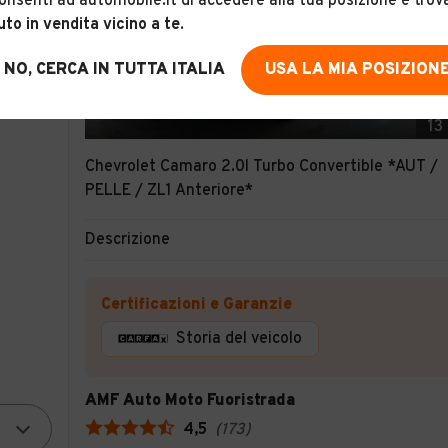
onsenti ad automobile.it di accedere alla tua posizione e trov
uto in vendita vicino a te
.
NO, CERCA IN TUTTA ITALIA
USA LA MIA POSIZION
13
Chevrolet Camaro 2.0l Turbo Convertible *AUT /
PELLE / ZL1 Anteriore*
Descrizione
Certificazioni e Garanzie
Storia del veicolo
AMF Auto Moto Fuoristrada
4,5
(
173
)