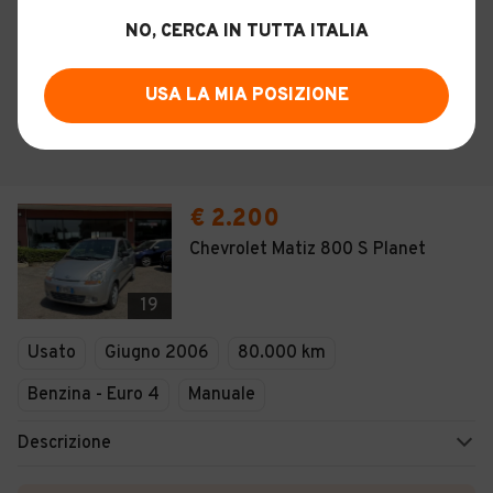
NO, CERCA IN TUTTA ITALIA
USA LA MIA POSIZIONE
€ 2.200
Chevrolet Matiz 800 S Planet
19
Usato
Giugno 2006
80.000 km
Benzina - Euro 4
Manuale
Descrizione