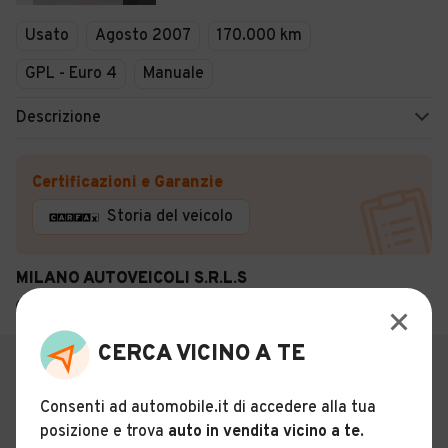
Usato
Agosto 2007
170.000 km
GPL - Euro 4
Manuale
Descrizione
Certificazioni e Garanzie
Storia del veicolo
MILANO AUTOVEICOLI S.R.L.S
Cornaredo (MI)
CERCA VICINO A TE
Consenti ad automobile.it di accedere alla tua
posizione e trova
auto in vendita vicino a te
.