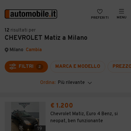
MENU
PREFERITI
CERCA
12
risultati
per
CHEVROLET Matiz a Milano
VENDI
Auto
MAGAZINE
Auto usate
Milano
Cambia
ACCEDI
Auto Km 0
FILTRI
MARCA E MODELLO
PREZZ
2
Auto Nuove
Ordina:
Più rilevante
Noleggio a lungo termine
Auto d'epoca
€ 1.200
Moto
Chevrolet Matiz, Euro 4 Benz, si
neopat, ben funzionante
Camper
19